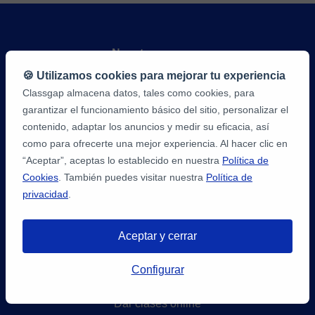
Nuestra empresa
🍪 Utilizamos cookies para mejorar tu experiencia
Sobre nosotros
Classgap almacena datos, tales como cookies, para
garantizar el funcionamiento básico del sitio, personalizar el
Ayuda
contenido, adaptar los anuncios y medir su eficacia, así
Política de privacidad
como para ofrecerte una mejor experiencia. Al hacer clic en
“Aceptar”, aceptas lo establecido en nuestra
Política de
Cookies
. También puedes visitar nuestra
Política de
Términos del servicio
privacidad
.
Política de Cookies
Aceptar y cerrar
Configuración de Cookies
Tienes hasta
3 pruebas gratis
de 20
Configurar
Recursos
min. para encontrar profesor.
¡Regístratre y reserva!
Dar clases online