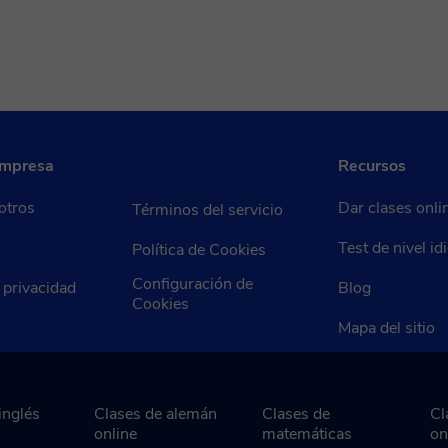
empresa
Recursos
otros
Dar clases onli
Términos del servicio
Test de nivel i
Política de Cookies
Configuración de
e privacidad
Blog
Cookies
Mapa del sitio
inglés
Clases de alemán
Clases de
Cl
online
matemáticas
on