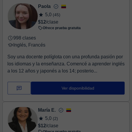
Paola
5,0
(45)
$12
/clase
Ofrece prueba gratuita
998 clases
Inglés, Francés
Soy una docente políglota con una profunda pasión por
los idiomas y la enseñanza. Comencé a aprender inglés
a los 12 años y japonés a los 14; posterio...
Ver disponibilidad
María E.
5,0
(2)
$12
/clase
Ofrece prueba gratuita