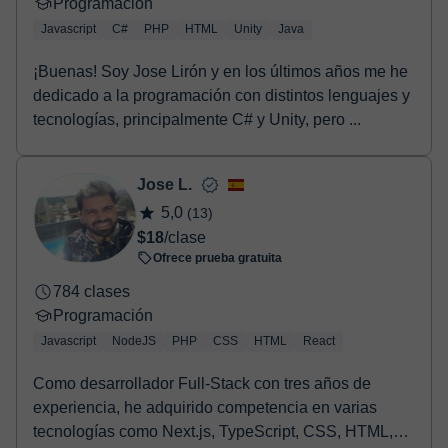
Programación
Javascript
C#
PHP
HTML
Unity
Java
¡Buenas! Soy Jose Lirón y en los últimos años me he
dedicado a la programación con distintos lenguajes y
tecnologías, principalmente C# y Unity, pero ...
Jose L.
5,0
(13)
$18
/clase
Ofrece prueba gratuita
784 clases
Programación
Javascript
NodeJS
PHP
CSS
HTML
React
Como desarrollador Full-Stack con tres años de
experiencia, he adquirido competencia en varias
tecnologías como Next.js, TypeScript, CSS, HTML,