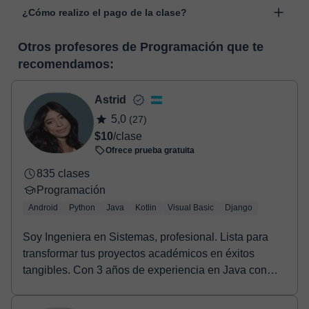
“Cambiar fecha”.
¿Cómo realizo el pago de la clase?
desarrollada para el ámbito formativo con muchas
funcionalidades específicas para ello, como el vídeo-chat, la
En el momento en que selecciones una clase o un pack de
pizarra virtual o el editor de textos a tiempo real. En el siguiente
Otros profesores de Programación que te
horas, podrás realizar el pago mediante nuestro TPV virtual.
enlace puedes ver una demo del aula y conocerla:
Ver aula
recomendamos:
Tienes dos opciones para efectuar el pago:
virtual
- Tarjeta de crédito.
- Paypal.
Astrid
Una vez realices el pago de la clase, recibirás un e-mail de
5,0
(27)
confirmación de la reserva.
$10
/clase
Ofrece prueba gratuita
835 clases
Programación
Android
Python
Java
Kotlin
Visual Basic
Django
Soy Ingeniera en Sistemas, profesional. Lista para
transformar tus proyectos académicos en éxitos
tangibles. Con 3 años de experiencia en Java con
And...