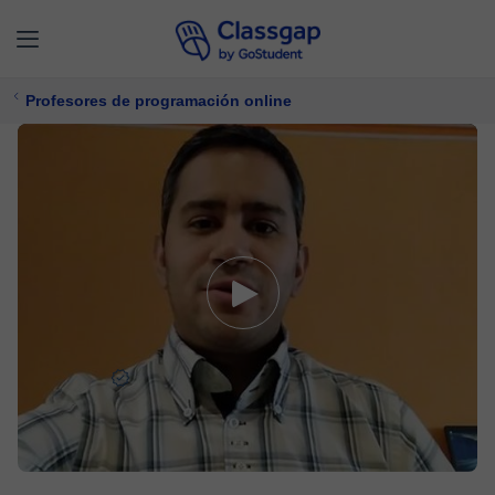
Profesores de programación online
Mauricio
5,0 (556)
5032 clases
Programación
Ofrece prueba gratuita
$ 16/
clase