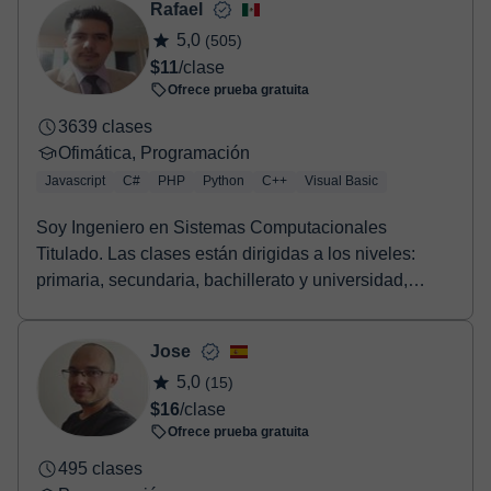
Rafael
5,0
(505)
$11
/clase
Ofrece prueba gratuita
3639 clases
Ofimática, Programación
Javascript
C#
PHP
Python
C++
Visual Basic
Soy Ingeniero en Sistemas Computacionales
Titulado. Las clases están dirigidas a los niveles:
primaria, secundaria, bachillerato y universidad,
aunqu...
Jose
5,0
(15)
$16
/clase
Ofrece prueba gratuita
495 clases