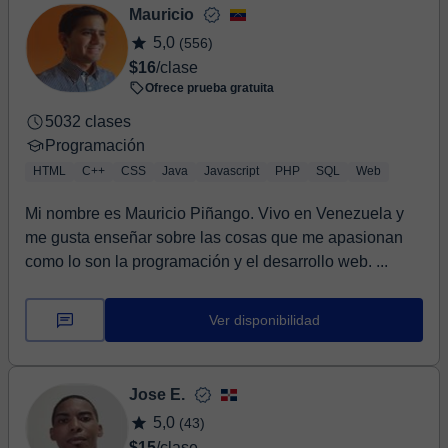
Mauricio
5,0
(556)
$16
/clase
Ofrece prueba gratuita
5032 clases
Programación
HTML
C++
CSS
Java
Javascript
PHP
SQL
Web
Mi nombre es Mauricio Piñango. Vivo en Venezuela y
me gusta enseñar sobre las cosas que me apasionan
como lo son la programación y el desarrollo web. ...
Ver disponibilidad
Jose E.
5,0
(43)
$15
/clase