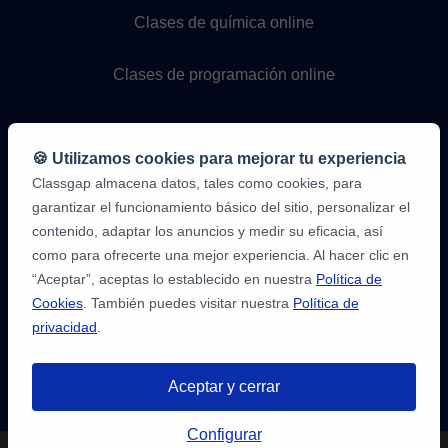
Clases de química online
Clases de programación online
🍪 Utilizamos cookies para mejorar tu experiencia
Classgap almacena datos, tales como cookies, para
garantizar el funcionamiento básico del sitio, personalizar el
contenido, adaptar los anuncios y medir su eficacia, así
como para ofrecerte una mejor experiencia. Al hacer clic en
9,6/10
1.339.284
“Aceptar”, aceptas lo establecido en nuestra
Política de
opiniones
de
Cookies
. También puedes visitar nuestra
Política de
alumnos
privacidad
.
2
en
opiniones-
Aceptar y cerrar
verificadas.com
10
/
10
a
Tienes hasta
3 pruebas gratis
de 20
classgap.com
Configurar
min. para encontrar profesor.