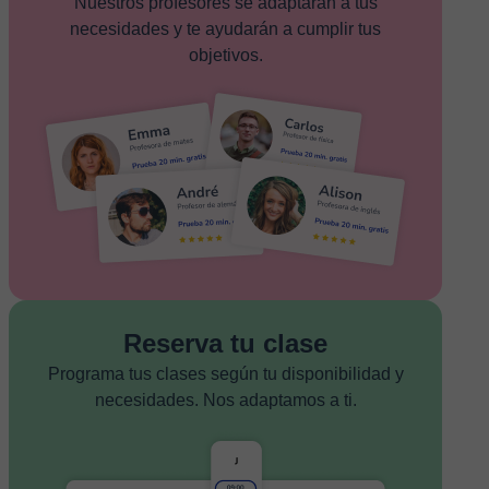
Nuestros profesores se adaptarán a tus
necesidades y te ayudarán a cumplir tus
objetivos.
Reserva tu clase
Programa tus clases según tu disponibilidad y
necesidades. Nos adaptamos a ti.