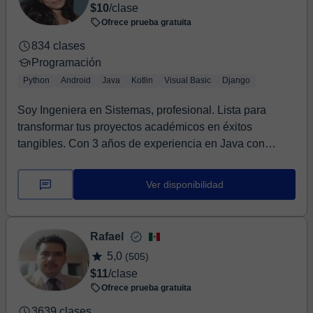
$10
/clase
Ofrece prueba gratuita
834 clases
Programación
Python
Android
Java
Kotlin
Visual Basic
Django
Soy Ingeniera en Sistemas, profesional. Lista para
transformar tus proyectos académicos en éxitos
tangibles. Con 3 años de experiencia en Java con
And...
Ver disponibilidad
Rafael
5,0
(505)
$11
/clase
Ofrece prueba gratuita
3639 clases