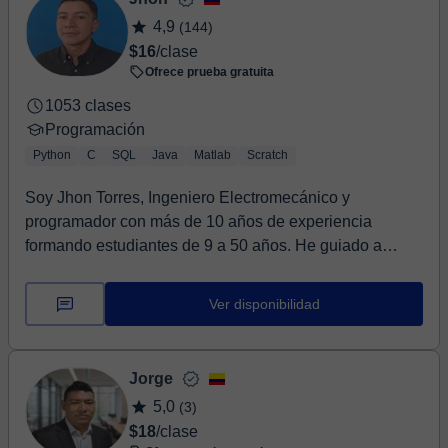
4,9
(144)
$16
/clase
Ofrece prueba gratuita
1053 clases
Programación
Python
C
SQL
Java
Matlab
Scratch
Soy Jhon Torres, Ingeniero Electromecánico y
programador con más de 10 años de experiencia
formando estudiantes de 9 a 50 años. He guiado a
niños, jóv...
Ver disponibilidad
Jorge
5,0
(3)
$18
/clase