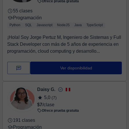
Ofrece prueba gratuita
55 clases
Programación
Python
SQL
Javascript
NodeJS
Java
TypeScript
¡Hola! Soy Jorge Pertuz M, Ingeniero de Sistemas y Full
Stack Developer con más de 5 años de experiencia en
programación, cloud computing y desarrollo...
Ver disponibilidad
Daisy G.
5,0
(7)
$7
/clase
Ofrece prueba gratuita
191 clases
Programación