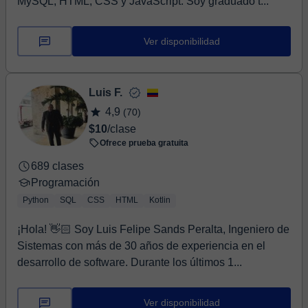
MySQL, HTML, CSS y JavaScript. Soy graduado t...
Ver disponibilidad
Luis F.
4,9
(70)
$10
/clase
Ofrece prueba gratuita
689 clases
Programación
Python
SQL
CSS
HTML
Kotlin
¡Hola! 👋🏻 Soy Luis Felipe Sands Peralta, Ingeniero de
Sistemas con más de 30 años de experiencia en el
desarrollo de software. Durante los últimos 1...
Ver disponibilidad