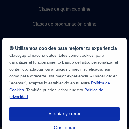
Clases de química online
Clases de programación online
🍪 Utilizamos cookies para mejorar tu experiencia
Classgap almacena datos, tales como cookies, para
garantizar el funcionamiento básico del sitio, personalizar el
contenido, adaptar los anuncios y medir su eficacia, así
como para ofrecerte una mejor experiencia. Al hacer clic en
9,6/10
1.339.284
“Aceptar”, aceptas lo establecido en nuestra
Política de
opiniones
de
Cookies
. También puedes visitar nuestra
Política de
alumnos
privacidad
.
2
en
opiniones-
Aceptar y cerrar
verificadas.com
10
/
10
a
Tienes hasta
3 pruebas gratis
de 20
classgap.com
Configurar