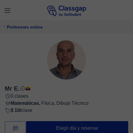
Profesores online
Mr E.
0 clases
Matemáticas,
Física, Dibujo Técnico
$ 10/
clase
Elegir día y reservar