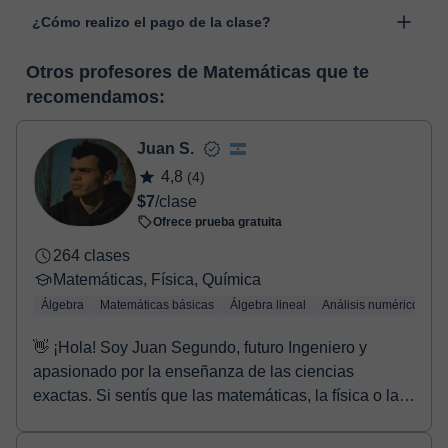
Las clases se realizan en el aula virtual de Classgap,
“Cambiar fecha”.
¿Cómo realizo el pago de la clase?
desarrollada para el ámbito formativo con muchas
funcionalidades específicas para ello, como el vídeo-chat, la
En el momento en que selecciones una clase o un pack de
pizarra virtual o el editor de textos a tiempo real. En el siguiente
Otros profesores de Matemáticas que te
horas, podrás realizar el pago mediante nuestro TPV virtual.
enlace puedes ver una demo del aula y conocerla:
Ver aula
recomendamos:
Tienes dos opciones para efectuar el pago:
virtual
- Tarjeta de crédito.
- Paypal.
Juan S.
Una vez realices el pago de la clase, recibirás un e-mail de
4,8
(4)
confirmación de la reserva.
$7
/clase
Ofrece prueba gratuita
264 clases
Matemáticas, Física, Química
Álgebra
Matemáticas básicas
Álgebra lineal
Análisis numérico
Tr
👋 ¡Hola! Soy Juan Segundo, futuro Ingeniero y
apasionado por la enseñanza de las ciencias
exactas. Si sentís que las matemáticas, la física o la
quí...