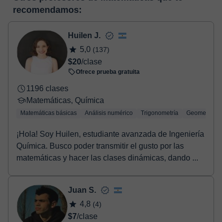
horas, podrás realizar el pago mediante nuestro TPV virtual.
enlace puedes ver una demo del aula y conocerla:
Ver aula
recomendamos:
Tienes dos opciones para efectuar el pago:
virtual
- Tarjeta de crédito.
- Paypal.
Huilen J.
Una vez realices el pago de la clase, recibirás un e-mail de
5,0
(137)
confirmación de la reserva.
$20
/clase
Ofrece prueba gratuita
1196 clases
Matemáticas, Química
Matemáticas básicas
Análisis numérico
Trigonometría
Geometría
¡Hola! Soy Huilen, estudiante avanzada de Ingeniería
Química. Busco poder transmitir el gusto por las
matemáticas y hacer las clases dinámicas, dando ...
Juan S.
4,8
(4)
$7
/clase