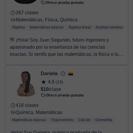
Ofrece prueba gratuita
267 clases
Matemáticas, Física, Química
Álgebra
Matemáticas básicas
Álgebra lineal
Análisis numérico
Tr
👋 ¡Hola! Soy Juan Segundo, futuro Ingeniero y
apasionado por la enseñanza de las ciencias
exactas. Si sentís que las matemáticas, la física o la
quí...
Daniela
4,9
(19)
$10
/clase
Ofrece prueba gratuita
416 clases
Química, Matemáticas
Matemáticas básicas
Trigonometría
Cálculo
Geometría
¡Hola! Soy Daniela, química graduada de la