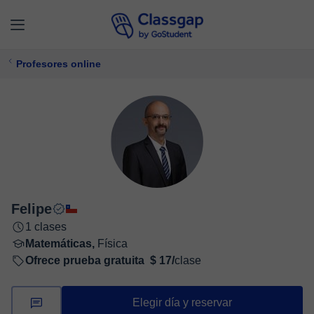
Profesores online
Felipe
1 clases
Matemáticas,
Física
Ofrece prueba gratuita
$ 17/
clase
Elegir día y reservar