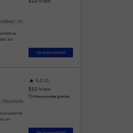
$12
/clase
ca básica
Fisicoquímica
Física Mecánica
temáticas
das los
Ver disponibilidad
5,0
(2)
$12
/clase
Ofrece prueba gratuita
Física Nuclear y de partículas
Física básica
Mecánica cuántica
tos en
Ver disponibilidad