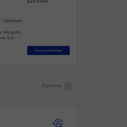
$23
/clase
Termodinámica
Física Teórica
Física básica
os. Me gusta
. Soy
Ver disponibilidad
Siguiente