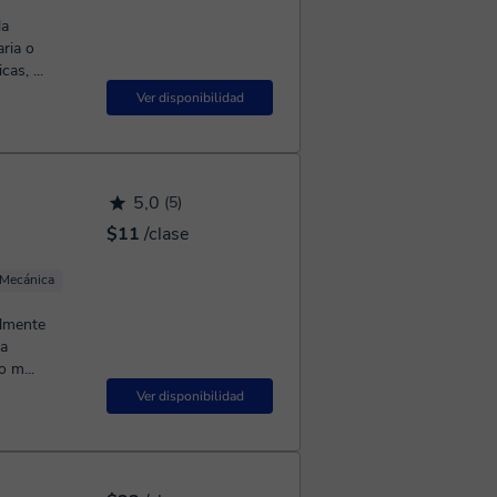
la
ria o
as, ...
Ver disponibilidad
5,0
(5)
$11
/clase
 Mecánica
almente
la
o m...
Ver disponibilidad