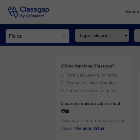
Busca
¿Cómo funciona Classgap?
1. Filtra y encuentra un profe
2. Prueba una clase gratuita
3. Aprende de forma regular
Clases en nuestra aula virtual
🧑‍🏫
Descubre el entorno donde harás
clases.
Ver aula virtual