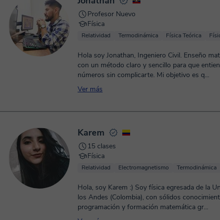
Jonathan
Profesor Nuevo
Física
Relatividad
Termodinámica
Física Teórica
Físi
Hola soy Jonathan, Ingeniero Civil. Enseño ma
con un método claro y sencillo para que entien
números sin complicarte. Mi objetivo es q...
Ver más
Karem
15 clases
Física
Relatividad
Electromagnetismo
Termodinámica
Hola, soy Karem :) Soy física egresada de la Universidad de
los Andes (Colombia), con sólidos conocimien
programación y formación matemática gr...