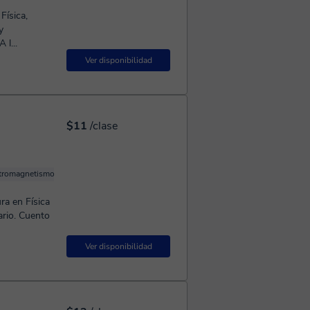
Física,
y
l...
Ver disponibilidad
$11
/clase
ctromagnetismo
Termodinámica
Física de fluidos
Física Mecánica
ra en Física
ario. Cuento
Ver disponibilidad