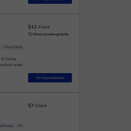
$12
/clase
Ofrece prueba gratuita
Física Teórica
Física básica
 la forma
incluso a dar
Ver disponibilidad
$7
/clase
artículas
Física de fluidos
Física básica
Física Mecánica