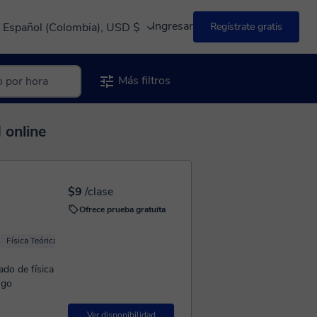
Ingresar
Español (Colombia), USD $
Regístrate gratis
Más filtros
 online
$9
/clase
Ofrece prueba gratuita
Física Teórica
Física básica
Física Mecánica
ado de física
ngo
Ver disponibilidad