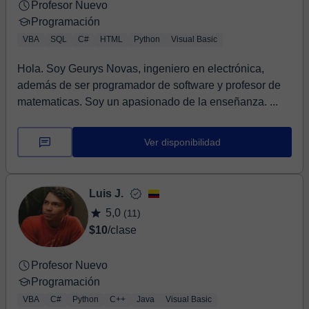
Profesor Nuevo
Programación
VBA
SQL
C#
HTML
Python
Visual Basic
Hola. Soy Geurys Novas, ingeniero en electrónica,
además de ser programador de software y profesor de
matematicas. Soy un apasionado de la enseñanza. ...
Ver disponibilidad
Luis J.
5,0
(11)
$10
/clase
Profesor Nuevo
Programación
VBA
C#
Python
C++
Java
Visual Basic