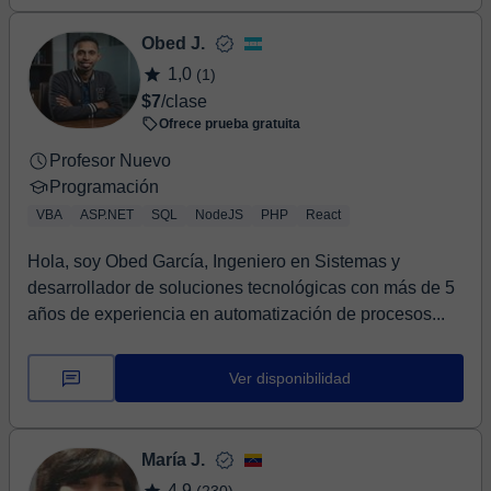
Obed J.
1,0
(1)
$7
/clase
Ofrece prueba gratuita
Profesor Nuevo
Programación
VBA
ASP.NET
SQL
NodeJS
PHP
React
Hola, soy Obed García, Ingeniero en Sistemas y
desarrollador de soluciones tecnológicas con más de 5
años de experiencia en automatización de procesos...
Ver disponibilidad
María J.
4,9