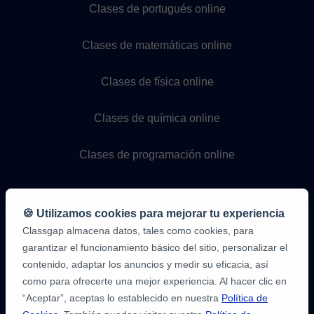
Clases de portugués online
Clases de matemáticas online
Clases de física online
Clases de química online
Clases de programación online
🍪 Utilizamos cookies para mejorar tu experiencia
Classgap almacena datos, tales como cookies, para
garantizar el funcionamiento básico del sitio, personalizar el
contenido, adaptar los anuncios y medir su eficacia, así
como para ofrecerte una mejor experiencia. Al hacer clic en
9,6/10
1.339.284
“Aceptar”, aceptas lo establecido en nuestra
Política de
opiniones
de