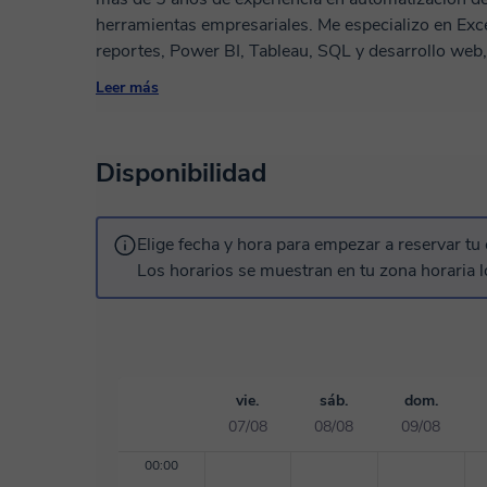
herramientas empresariales. Me especializo en Excel avanzado, Access, VBA, automatización de
reportes, Power BI, Tableau, SQL y desarrollo web,
empresas a mejorar su productividad mediante soluc
Leer más
A lo largo de mi carrera he trabajado como Analis
Ingeniero de Proyectos y Mejora Continua, lo que m
mejora de procesos en entornos reales de trabajo.
Disponibilidad
desarrollando aplicaciones internas, dashboards, 
control de información. Mis clases están orientadas a que aprendas de forma clara, práctica y
personalizada, sin rodeos y con ejemplos reales. Y
Elige fecha y hora para empezar a reservar tu 
aprender VBA, automatizar tareas repetitivas, crea
Los horarios se muestran en tu zona horaria l
habilidades para el trabajo, puedo ayudarte paso a paso. Será un gusto compartir co
conocimientos y acompañarte en tu crecimiento pro
vie.
sáb.
dom.
07/08
08/08
09/08
00:00