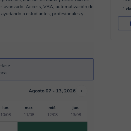
1 cl
 ayudando a estudiantes, profesionales y
iones prácticas y aplicables al mundo real.
ta de Sistemas, Supervisor de Producción e
e ha permitido combinar la tecnología con la
 También cuento con experiencia
reportes automatizados y sistemas para
a sea que quieras dominar Excel desde cero,
clase.
r dashboards profesionales o mejorar tus
ocal.
ntigo mis
fesional.
Agosto 07 - 13, 2026
lun.
mar.
mié.
jue.
10/08
11/08
12/08
13/08