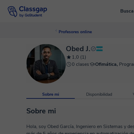
Busca
Profesores online
Obed J.
1,0 (1)
0 clases
Ofimática,
Progra
Sobre mi
Disponibilidad
Sobre mi
Hola, soy Obed García, Ingeniero en Sistemas y de
más de 5 años de experiencia en automatización de 