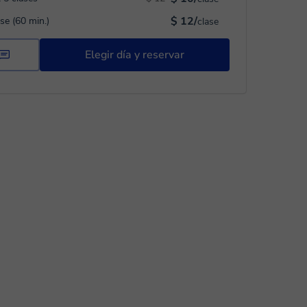
$ 12/
ase (60 min.)
clase
Elegir día y reservar