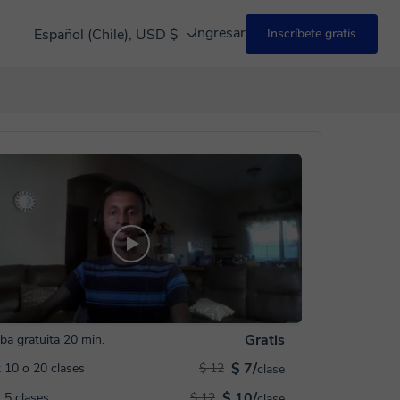
Ingresar
Español (Chile), USD $
Inscríbete gratis
Gratis
ba gratuita 20 min.
$ 7/
 10 o 20 clases
$ 12
clase
$ 10/
 5 clases
$ 12
clase