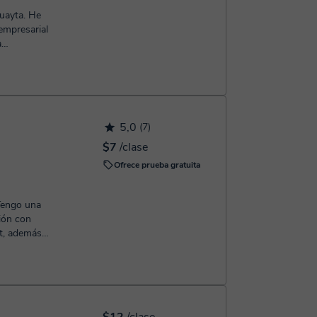
uayta. He
 empresarial
a
la...
5,0
(7)
$7
/clase
Ofrece prueba gratuita
 Tengo una
ión con
rt, además
.