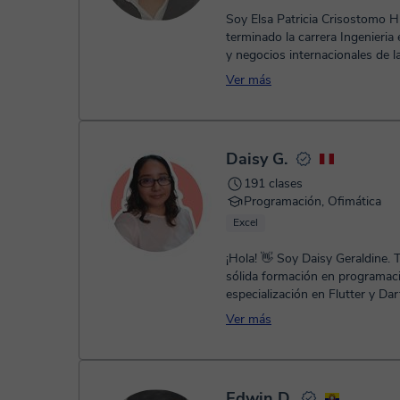
Soy Elsa Patricia Crisostomo H
terminado la carrera Ingenieria
y negocios internacionales de l
Universidad San Ignacio de Loyo
Ver más
Daisy G.
191 clases
Programación, Ofimática
Excel
¡Hola! 👋 Soy Daisy Geraldine.
sólida formación en programac
especialización en Flutter y Da
de experiencia en Angular, Pyt..
Ver más
Edwin D.