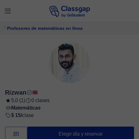
Profesores de matemáticas en línea
Rizwan
5,0 (1)
0 clases
Matemáticas
$ 15/
clase
Elegir día y reservar