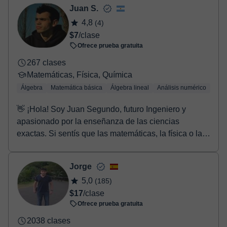
Juan S.
4,8
(4)
$7
/clase
Ofrece prueba gratuita
267 clases
Matemáticas, Física, Química
Álgebra
Matemática básica
Álgebra lineal
Análisis numérico
Trig
👋 ¡Hola! Soy Juan Segundo, futuro Ingeniero y
apasionado por la enseñanza de las ciencias
exactas. Si sentís que las matemáticas, la física o la
quí...
Jorge
5,0
(185)
$17
/clase
Ofrece prueba gratuita
2038 clases