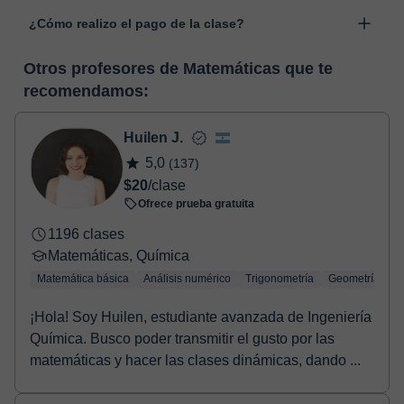
Las clases se realizan en el aula virtual de Classgap,
“Cambiar fecha”.
¿Cómo realizo el pago de la clase?
desarrollada para el ámbito formativo con muchas
funcionalidades específicas para ello, como el vídeo-chat, la
En el momento en que selecciones una clase o un pack de
pizarra virtual o el editor de textos a tiempo real. En el siguiente
Otros profesores de Matemáticas que te
horas, podrás realizar el pago mediante nuestro TPV virtual.
enlace puedes ver una demo del aula y conocerla:
Ver aula
recomendamos:
Tienes dos opciones para efectuar el pago:
virtual
- Tarjeta de crédito.
- Paypal.
Huilen J.
Una vez realices el pago de la clase, recibirás un email de
5,0
(137)
confirmación de la reserva.
$20
/clase
Ofrece prueba gratuita
1196 clases
Matemáticas, Química
Matemática básica
Análisis numérico
Trigonometría
Geometría
¡Hola! Soy Huilen, estudiante avanzada de Ingeniería
Química. Busco poder transmitir el gusto por las
matemáticas y hacer las clases dinámicas, dando ...