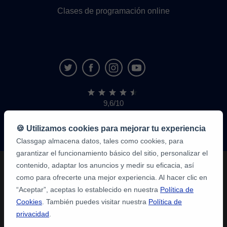
Clases de programación online
9,6/10
1.339.284
opiniones
de
🍪 Utilizamos cookies para mejorar tu experiencia
alumnos
Classgap almacena datos, tales como cookies, para
garantizar el funcionamiento básico del sitio, personalizar el
contenido, adaptar los anuncios y medir su eficacia, así
como para ofrecerte una mejor experiencia. Al hacer clic en
“Aceptar”, aceptas lo establecido en nuestra
Política de
Cookies
. También puedes visitar nuestra
Política de
privacidad
.