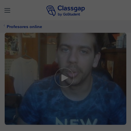
Profesores online
Sergio
4,9 (7)
408 clases
Matemáticas,
Física
Ofrece prueba gratuita
$ 18/
clase