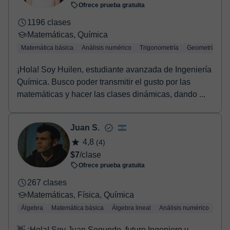
Ofrece prueba gratuita
1196 clases
Matemáticas, Química
Matemática básica
Análisis numérico
Trigonometría
Geometría
¡Hola! Soy Huilen, estudiante avanzada de Ingeniería
Química. Busco poder transmitir el gusto por las
matemáticas y hacer las clases dinámicas, dando ...
Juan S.
4,8
(4)
$7
/clase
Ofrece prueba gratuita
267 clases
Matemáticas, Física, Química
Álgebra
Matemática básica
Álgebra lineal
Análisis numérico
Trig
👋 ¡Hola! Soy Juan Segundo, futuro Ingeniero y