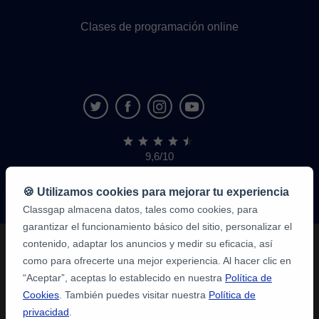
Clases de programación online
9,6/10
1.339.284
opiniones
de
🍪 Utilizamos cookies para mejorar tu experiencia
alumnos
Classgap almacena datos, tales como cookies, para
garantizar el funcionamiento básico del sitio, personalizar el
contenido, adaptar los anuncios y medir su eficacia, así
como para ofrecerte una mejor experiencia. Al hacer clic en
“Aceptar”, aceptas lo establecido en nuestra
Política de
Cookies
. También puedes visitar nuestra
Política de
privacidad
.