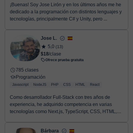
¡Buenas! Soy Jose Lirón y en los últimos años me he
dedicado a la programación con distintos lenguajes y
tecnologías, principalmente C# y Unity, pero ...
Jose L.
5,0
(13)
$18
/clase
Ofrece prueba gratuita
785 clases
Programación
Javascript
NodeJS
PHP
CSS
HTML
React
Como desarrollador Full-Stack con tres años de
experiencia, he adquirido competencia en varias
tecnologías como Next.js, TypeScript, CSS, HTML,
React,...
Bárbara