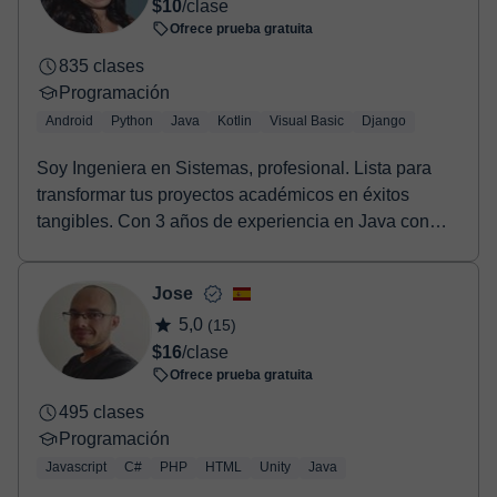
$10
/clase
Ofrece prueba gratuita
835 clases
Programación
Android
Python
Java
Kotlin
Visual Basic
Django
Soy Ingeniera en Sistemas, profesional. Lista para
transformar tus proyectos académicos en éxitos
tangibles. Con 3 años de experiencia en Java con
And...
Jose
5,0
(15)
$16
/clase
Ofrece prueba gratuita
495 clases
Programación
Javascript
C#
PHP
HTML
Unity
Java