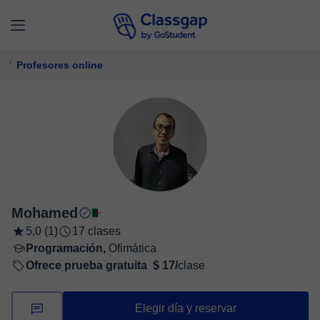
Profesores online
Mohamed
5,0 (1)
17 clases
Programación,
Ofimática
Ofrece prueba gratuita
$ 17/
clase
Elegir día y reservar