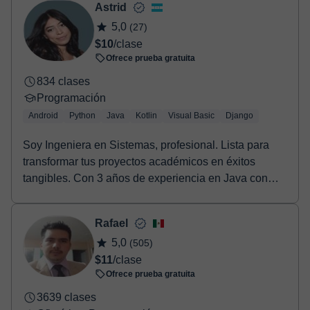
- Paypal.
Astrid
Una vez realices el pago de la clase, recibirás un email de
5,0
(27)
confirmación de la reserva.
$10
/clase
Ofrece prueba gratuita
834 clases
Programación
Android
Python
Java
Kotlin
Visual Basic
Django
Soy Ingeniera en Sistemas, profesional. Lista para
transformar tus proyectos académicos en éxitos
tangibles. Con 3 años de experiencia en Java con
And...
Rafael
5,0
(505)
$11
/clase
Ofrece prueba gratuita
3639 clases