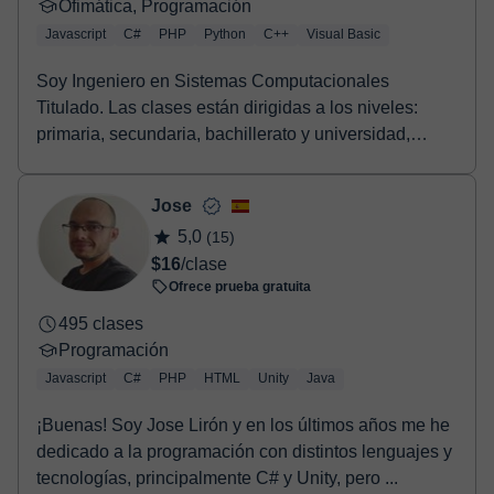
Ofimática, Programación
Javascript
C#
PHP
Python
C++
Visual Basic
Soy Ingeniero en Sistemas Computacionales
Titulado. Las clases están dirigidas a los niveles:
primaria, secundaria, bachillerato y universidad,
aunqu...
Jose
5,0
(15)
$16
/clase
Ofrece prueba gratuita
495 clases
Programación
Javascript
C#
PHP
HTML
Unity
Java
¡Buenas! Soy Jose Lirón y en los últimos años me he
dedicado a la programación con distintos lenguajes y
tecnologías, principalmente C# y Unity, pero ...