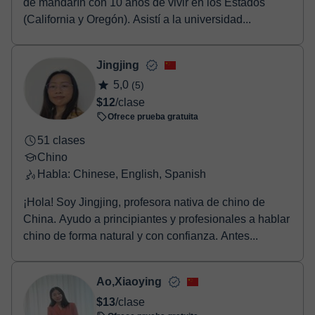
de mandarín con 10 años de vivir en los Estados
(California y Oregón). Asistí a la universidad...
Jingjing
5,0
(5)
$12
/clase
Ofrece prueba gratuita
51 clases
Chino
Habla: Chinese, English, Spanish
¡Hola! Soy Jingjing, profesora nativa de chino de
China. Ayudo a principiantes y profesionales a hablar
chino de forma natural y con confianza. Antes...
Ao,Xiaoying
$13
/clase