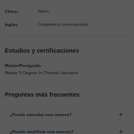
Chino:
Nativo
Inglés:
Competencia conversacional
Estudios y certificaciones
Máster/Postgrado
Master’S Degree In Chinese Literature
Preguntas más frecuentes
¿Puedo cancelar una reserva?
Sí, puedes cancelar una reserva hasta un máximo de 8 horas
¿Puedo modificar una reserva?
antes de la clase, indicando el motivo de cancelación.