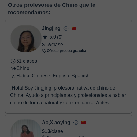
En el momento en que selecciones una clase o un pack de
pizarra virtual o el editor de textos a tiempo real. En el siguiente
Otros profesores de Chino que te
horas, podrás realizar el pago mediante nuestro TPV virtual.
enlace puedes ver una demo del aula y conocerla:
Ver aula
recomendamos:
Tienes dos opciones para efectuar el pago:
virtual
- Tarjeta de crédito.
- Paypal.
Jingjing
Una vez realices el pago de la clase, recibirás un email de
5,0
(5)
confirmación de la reserva.
$12
/clase
Ofrece prueba gratuita
51 clases
Chino
Habla: Chinese, English, Spanish
¡Hola! Soy Jingjing, profesora nativa de chino de
China. Ayudo a principiantes y profesionales a hablar
chino de forma natural y con confianza. Antes...
Ao,Xiaoying
$13
/clase