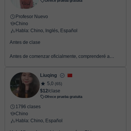
Ofrece prueba gratuita
Profesor Nuevo
Chino
Habla: Chino, Inglés, Español
Antes de clase
Antes de comenzar oficialmente, comprenderé a
fondo tus objetivos de aprendizaje, intereses y nivel
de chino, y crearé un pla...
Liuqing
5,0
(65)
$12
/clase
Ofrece prueba gratuita
1796 clases
Chino
Habla: Chino, Español