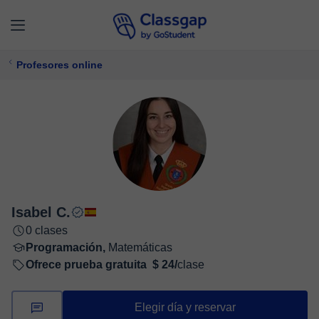
Profesores online
Isabel C.
0 clases
Programación,
Matemáticas
Ofrece prueba gratuita
$ 24/
clase
Elegir día y reservar