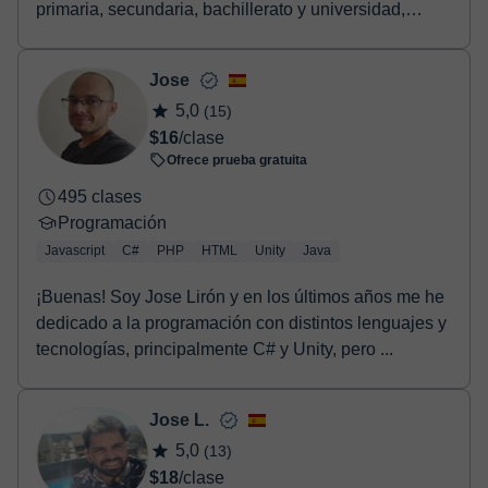
primaria, secundaria, bachillerato y universidad,
aunqu...
Jose
5,0
(15)
$16
/clase
Ofrece prueba gratuita
495 clases
Programación
Javascript
C#
PHP
HTML
Unity
Java
¡Buenas! Soy Jose Lirón y en los últimos años me he
dedicado a la programación con distintos lenguajes y
tecnologías, principalmente C# y Unity, pero ...
Jose L.
5,0
(13)
$18
/clase