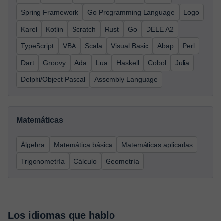
Spring Framework
Go Programming Language
Logo
Karel
Kotlin
Scratch
Rust
Go
DELE A2
TypeScript
VBA
Scala
Visual Basic
Abap
Perl
Dart
Groovy
Ada
Lua
Haskell
Cobol
Julia
Delphi/Object Pascal
Assembly Language
Matemáticas
Álgebra
Matemática básica
Matemáticas aplicadas
Trigonometría
Cálculo
Geometría
Los idiomas que hablo