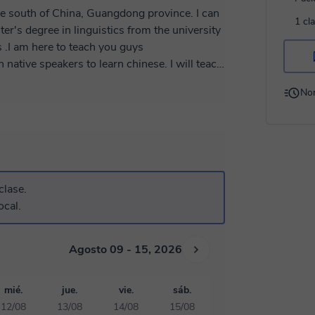
 province. I can
1 cl
r's degree in linguistics from the university
s .I am here to teach you guys
 native speakers to learn chinese. I will teach
learning Chinese with me and know more
No
d like to be your tour guide if you come to
 together.
clase.
ocal.
Agosto 09 - 15, 2026
mié.
jue.
vie.
sáb.
12/08
13/08
14/08
15/08