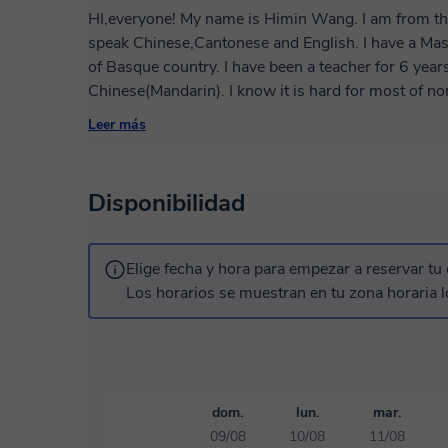
HI,everyone! My name is Himin Wang. I am from the south of China, Guangdong
speak Chinese,Cantonese and English. I have a Maste
of Basque country. I have been a teacher for 6 year
Chinese(Mandarin). I know it is hard for most of non
you chinese in a funny way. I hope you can enjoy 
Leer más
about chinese culture. The last but not least, I woul
visit Shenzhen China. Let's explore chinese culture
Disponibilidad
Elige fecha y hora para empezar a reservar tu 
Los horarios se muestran en tu zona horaria l
dom.
lun.
mar.
09/08
10/08
11/08