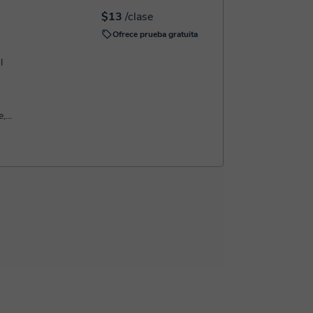
$13
/clase
Ofrece prueba gratuita
l
e,
ivos de
 chino, y