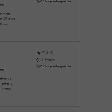
Ofrece prueba gratuita
anish
on 10 años
ia y
..
5,0
(5)
$12
/clase
Ofrece prueba gratuita
anish
ativa de
iantes y
e forma
...