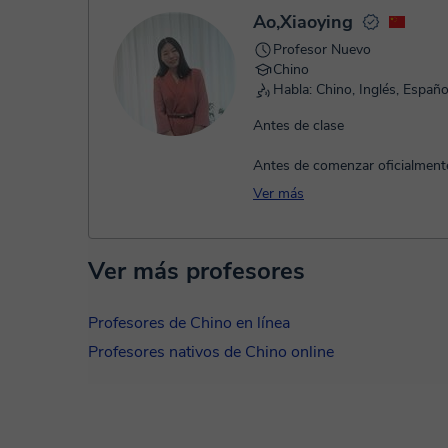
Ao,Xiaoying
Profesor Nuevo
Chino
Habla: Chino, Inglés, Españo
Antes de clase
Antes de comenzar oficialment
comprenderé a fondo tus objet
Ver más
aprendizaje, intereses y nivel de
crearé un pla...
Ver más profesores
Profesores de Chino en línea
Profesores nativos de Chino online