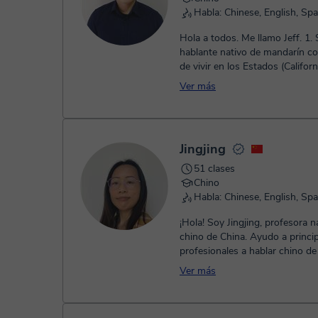
Habla: Chinese, English, Sp
Hola a todos. Me llamo Jeff. 1. Soy un
hablante nativo de mandarín c
de vivir en los Estados (Californ
Oregón). Asistí a la universidad.
Ver más
Jingjing
51 clases
Chino
Habla: Chinese, English, Sp
¡Hola! Soy Jingjing, profesora n
chino de China. Ayudo a princip
profesionales a hablar chino d
natural y con confianza. Antes
Ver más