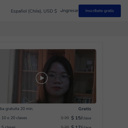
Ingresar
Español (Chile), USD $
Inscríbete gratis
Gratis
ba gratuita 20 min.
$ 15/
 10 o 20 clases
$ 20
clase
$ 17/
 5 clases
$ 20
clase