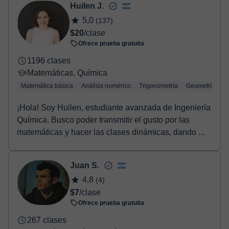
- Paypal.
Huilen J.
Una vez realices el pago de la clase, recibirás un email de
5,0
(137)
confirmación de la reserva.
$20
/clase
Ofrece prueba gratuita
1196 clases
Matemáticas, Química
Matemática básica
Análisis numérico
Trigonometría
Geometría
¡Hola! Soy Huilen, estudiante avanzada de Ingeniería
Química. Busco poder transmitir el gusto por las
matemáticas y hacer las clases dinámicas, dando ...
Juan S.
4,8
(4)
$7
/clase
Ofrece prueba gratuita
267 clases