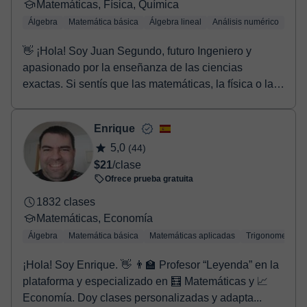
Matemáticas, Física, Química
Álgebra
Matemática básica
Álgebra lineal
Análisis numérico
Trig
👋 ¡Hola! Soy Juan Segundo, futuro Ingeniero y
apasionado por la enseñanza de las ciencias
exactas. Si sentís que las matemáticas, la física o la
quí...
Enrique
5,0
(44)
$21
/clase
Ofrece prueba gratuita
1832 clases
Matemáticas, Economía
Álgebra
Matemática básica
Matemáticas aplicadas
Trigonometría
¡Hola! Soy Enrique. 👋 👨‍🏫 Profesor “Leyenda” en la
plataforma y especializado en 🧮 Matemáticas y 📈
Economía. Doy clases personalizadas y adapta...