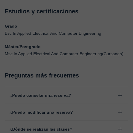
Estudios y certificaciones
Grado
Bsc In Applied Electrical And Computer Engineering
Máster/Postgrado
Msc In Applied Electrical And Computer Engineering(Cursando)
Preguntas más frecuentes
¿Puedo cancelar una reserva?
Sí, puedes cancelar una reserva hasta un máximo de 8 horas
¿Puedo modificar una reserva?
antes de la clase, indicando el motivo de cancelación.
Estudiaremos cada caso de forma personal para proceder a la
Sí, siempre puede surgir algún imprevisto, por lo que podrás
devolución del valor.
¿Dónde se realizan las clases?
cambiar la hora o el día de clase. Puedes hacerlo desde tu área