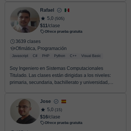
Rafael
5,0
(505)
$11
/clase
Ofrece prueba gratuita
3639 clases
Ofimática, Programación
Javascript
C#
PHP
Python
C++
Visual Basic
Soy Ingeniero en Sistemas Computacionales
Titulado. Las clases están dirigidas a los niveles:
primaria, secundaria, bachillerato y universidad,
aunqu...
Jose
5,0
(15)
$16
/clase
Ofrece prueba gratuita