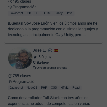
495 clases
Programación
Javascript
C#
PHP
HTML
Unity
Java
¡Buenas! Soy Jose Lirón y en los últimos años me he
dedicado a la programación con distintos lenguajes y
tecnologías, principalmente C# y Unity, pero ...
Jose L.
5,0
(13)
$18
/clase
Ofrece prueba gratuita
785 clases
Programación
Javascript
NodeJS
PHP
CSS
HTML
React
Como desarrollador Full-Stack con tres años de
experiencia, he adquirido competencia en varias