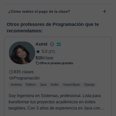
personal, dentro de "Clases programadas", en la opción
Las clases se realizan en el aula virtual de Classgap,
“Cambiar fecha”.
¿Cómo realizo el pago de la clase?
desarrollada para el ámbito formativo con muchas
funcionalidades específicas para ello, como el vídeo-chat, la
En el momento en que selecciones una clase o un pack de
pizarra virtual o el editor de textos a tiempo real. En el siguiente
Otros profesores de Programación que te
horas, podrás realizar el pago mediante nuestro TPV virtual.
enlace puedes ver una demo del aula y conocerla:
Ver aula
recomendamos:
Tienes dos opciones para efectuar el pago:
virtual
- Tarjeta de crédito.
- Paypal.
Astrid
Una vez realices el pago de la clase, recibirás un email de
5,0
(27)
confirmación de la reserva.
$10
/clase
Ofrece prueba gratuita
835 clases
Programación
Android
Python
Java
Kotlin
Visual Basic
Django
Soy Ingeniera en Sistemas, profesional. Lista para
transformar tus proyectos académicos en éxitos
tangibles. Con 3 años de experiencia en Java con
And...