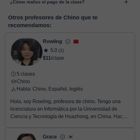
¿Cómo realizo el pago de la clase?
desarrollada para el ámbito formativo con muchas
funcionalidades específicas para ello, como el vídeo-chat, la
En el momento en que selecciones una clase o un pack de
pizarra virtual o el editor de textos a tiempo real. En el siguiente
Otros profesores de Chino que te
horas, podrás realizar el pago mediante nuestro TPV virtual.
enlace puedes ver una demo del aula y conocerla:
Ver aula
recomendamos:
Tienes dos opciones para efectuar el pago:
virtual
- Tarjeta de crédito.
- Paypal.
Rowling
Una vez realices el pago de la clase, recibirás un email de
5,0
(2)
confirmación de la reserva.
$11
/clase
5 clases
Chino
Habla: Chino, Español, Inglés
Hola, soy Rowling, profesora de chino. Tengo una
licenciatura en Informática por la Universidad de
Ciencia y Tecnología de Huazhong, en China. Hace
...
Grace