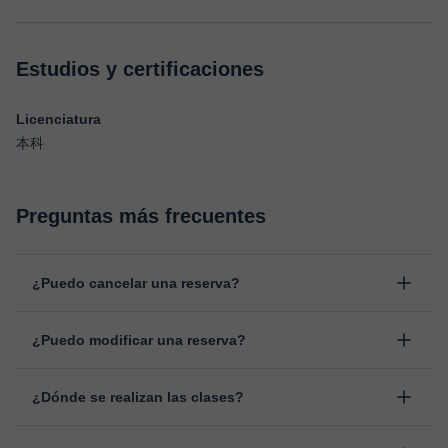
Estudios y certificaciones
Licenciatura
本科
Preguntas más frecuentes
¿Puedo cancelar una reserva?
Sí, puedes cancelar una reserva hasta un máximo de 8 horas
¿Puedo modificar una reserva?
antes de la clase, indicando el motivo de cancelación.
Estudiaremos cada caso de forma personal para proceder a la
Sí, siempre puede surgir algún imprevisto, por lo que podrás
devolución del valor.
¿Dónde se realizan las clases?
cambiar la hora o el día de clase. Puedes hacerlo desde tu área
personal, dentro de "Clases programadas", en la opción
Las clases se realizan en el aula virtual de Classgap,
“Cambiar fecha”.