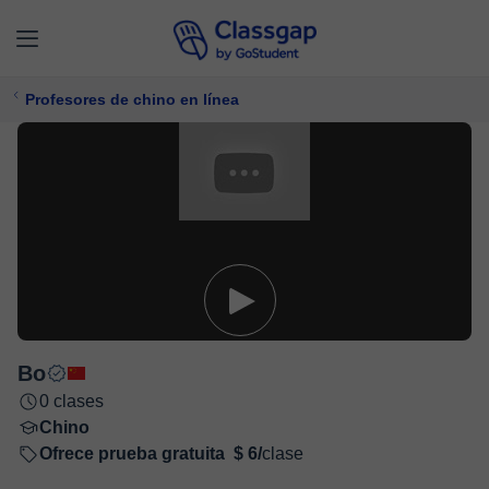
Profesores de chino en línea
Bo
0 clases
Chino
Ofrece prueba gratuita
$ 6/
clase