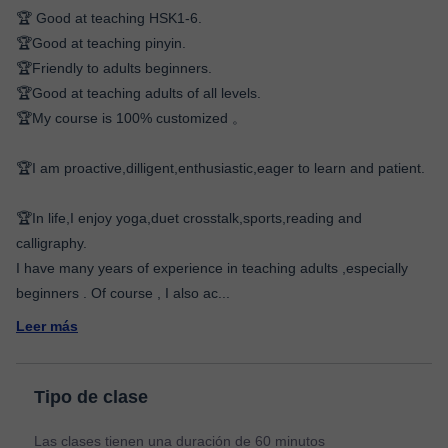
🏆 Good at teaching HSK1-6.
🏆Good at teaching pinyin.
🏆Friendly to adults beginners.
🏆Good at teaching adults of all levels.
🏆My course is 100% customized 。
🏆I am proactive,dilligent,enthusiastic,eager to learn and patient.
🏆In life,I enjoy yoga,duet crosstalk,sports,reading and
calligraphy.
I have many years of experience in teaching adults ,especially
beginners . Of course , I also ac
...
Leer más
Tipo de clase
Las clases tienen una duración de 60 minutos