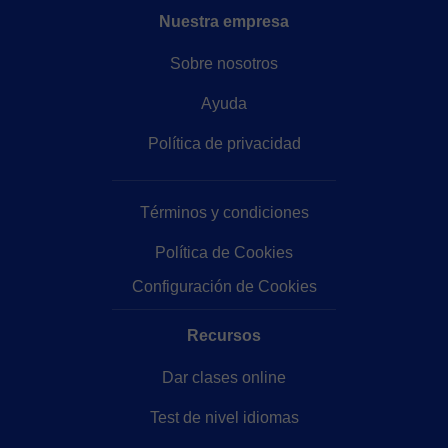
Nuestra empresa
and relaxed learning environment. Together, we’ll
focus on real communication, build your confidence,
Sobre nosotros
and make steady progress at your pace. Each class is
tailored to your needs, with regular reviews and
Ayuda
feedback to help you track your improvement.
Whether you want to practice speaking, prepare for
Política de privacidad
HSK, or simply enjoy a casual conversation in
Mandarin, I’m here to support your learning goals.
Términos y condiciones
Book a trial lesson with me, and let’s begin this
exciting journey together!
Política de Cookies
Configuración de Cookies
Recursos
Dar clases online
Test de nivel idiomas