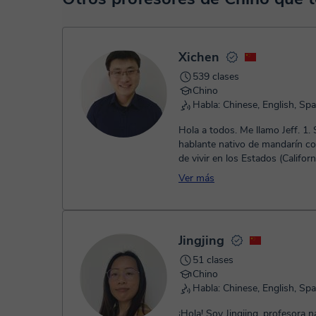
TPV virtual. Tienes dos opciones para efectuar el pago:
- Tarjeta de crédito.
- Paypal.
Una vez realices el pago de la clase, recibirás un email de 
Xichen
539 clases
Chino
Habla: Chinese, English, Sp
Hola a todos. Me llamo Jeff. 1. Soy un
hablante nativo de mandarín c
de vivir en los Estados (Californ
Oregón). Asistí a la universidad.
Ver más
Jingjing
51 clases
Chino
Habla: Chinese, English, Sp
¡Hola! Soy Jingjing, profesora n