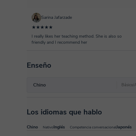
Como estructura, gramática y carácter según tu niv
materiales, como diapositivas, videos y textos. Tr
Sarina Jafarzade
ayudarte a comprender, y podemos entablar alguna
★★★★★
aprendido en la lección.
I really likes her teaching method. She is also so
✨ ¿Estás empezando o estás buscando llevar tu chin
friendly and I recommend her
conocerte en clase y ayudarte en tu viaje en chino!
Enseño
Chino
Básico/
Los idiomas que hablo
Chino
Inglés
Japonés
Nativo
Competencia conversacional