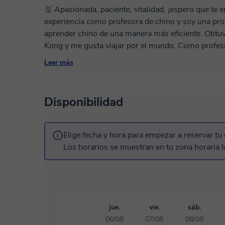
🥇 Apasionada, paciente, vitalidad, ¡espero que te 
experiencia como profesora de chino y soy una pro
aprender chino de una manera más eficiente. Obtuv
Kong y me gusta viajar por el mundo. Como profes
mantener conversaciones en un período corto. Rea
Leer más
diferentes orígenes culturales.
❤️Como profesora de chino, ¡me preocupan tus log
Disponibilidad
¿POR QUÉ YO?
-- Maestría en Chino (especialidad en chino)
Elige fecha y hora para empezar a reservar tu 
-- Tengo 3 años de experiencia docente, fui profe
Los horarios se muestran en tu zona horaria l
también profesor de chino para estudiantes interna
-- Licenciatura en Enseñanza de Chino como Segu
-- Certificado de calificación de profesor de chino
--Ofrecemos lecciones personalizadas y estructura
aprendizaje.
jue.
vie.
sáb.
--Mucha enseñanza con imágenes, incluso si no er
06/08
07/08
08/08