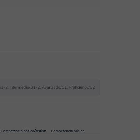
el. Te proporcionaré una variedad de
aeré muchos temas y explicaciones para
s conversaciones y debates según lo
o al siguiente nivel? ¡No puedo esperar a
A1-2, Intermedio/B1-2, Avanzado/C1, Proficiency/C2
Árabe
Competencia básica
Competencia básica