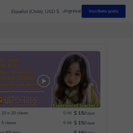
Ingresar
Español (Chile), USD $
Inscríbete gratis
$ 15/
 10 o 20 clases
$ 16
clase
$ 15/
 5 clases
$ 16
clase
$ 16/
ase (60 min.)
clase