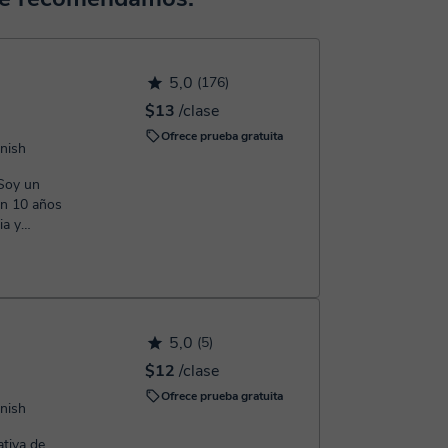
confirmación de la reserva.
5,0
(176)
$13
/clase
Ofrece prueba gratuita
anish
on 10 años
ia y
..
5,0
(5)
$12
/clase
Ofrece prueba gratuita
anish
ativa de