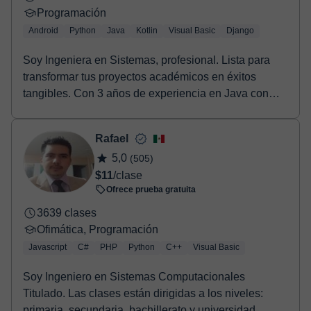
Programación
Android
Python
Java
Kotlin
Visual Basic
Django
Soy Ingeniera en Sistemas, profesional. Lista para
transformar tus proyectos académicos en éxitos
tangibles. Con 3 años de experiencia en Java con
And...
Rafael
5,0
(505)
$11
/clase
Ofrece prueba gratuita
3639 clases
Ofimática, Programación
Javascript
C#
PHP
Python
C++
Visual Basic
Soy Ingeniero en Sistemas Computacionales
Titulado. Las clases están dirigidas a los niveles:
primaria, secundaria, bachillerato y universidad,