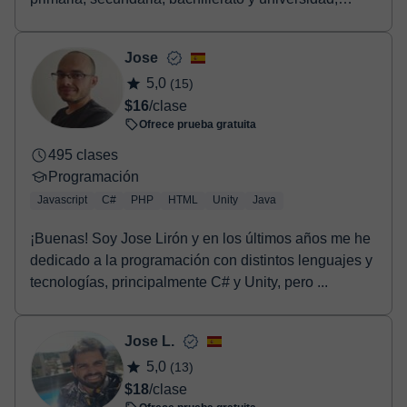
aunqu...
Jose
5,0
(15)
$16
/clase
Ofrece prueba gratuita
495 clases
Programación
Javascript
C#
PHP
HTML
Unity
Java
¡Buenas! Soy Jose Lirón y en los últimos años me he
dedicado a la programación con distintos lenguajes y
tecnologías, principalmente C# y Unity, pero ...
Jose L.
5,0
(13)
$18
/clase