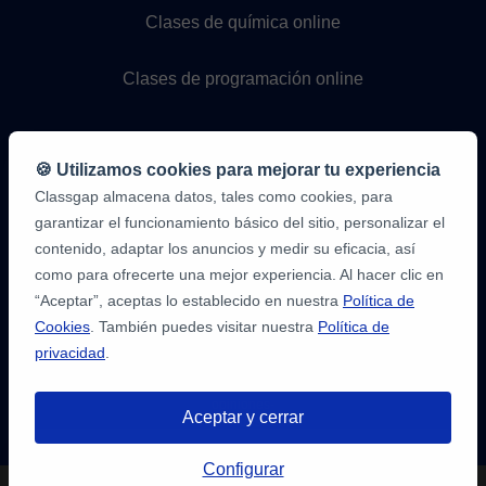
Clases de química online
Clases de programación online
🍪 Utilizamos cookies para mejorar tu experiencia
Classgap almacena datos, tales como cookies, para
garantizar el funcionamiento básico del sitio, personalizar el
contenido, adaptar los anuncios y medir su eficacia, así
como para ofrecerte una mejor experiencia. Al hacer clic en
9,6/10
1.339.284
“Aceptar”, aceptas lo establecido en nuestra
Política de
opiniones
de
Cookies
. También puedes visitar nuestra
Política de
alumnos
privacidad
.
2
en
opiniones-
Aceptar y cerrar
verificadas.com
10
/
10
a
Tienes hasta
3 pruebas gratis
de 20
classgap.com
Configurar
min. para encontrar profesor.