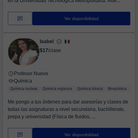
en la Universidad Tecnologica Metropolitana. Ade...
Ver disponibilidad
Isabel
$17
/clase
Profesor Nuevo
Química
Química nuclear
Química orgánica
Química básica
Bioquímica
Geo
Me pongo a tus órdenes para dar asesorías y clases de
todas las asignaturas a nivel secundaria, bachillerato,
prepa y universidad (Física de fluidos, ...
Ver disponibilidad