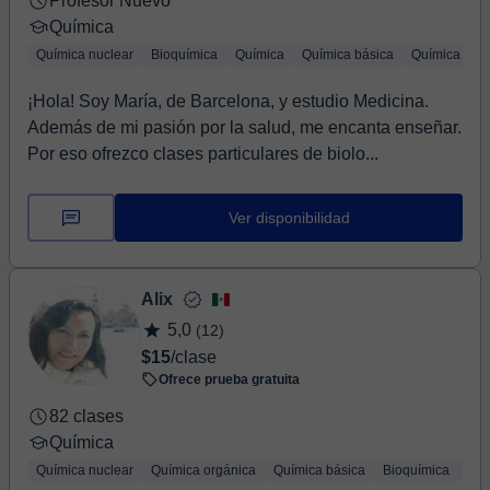
Profesor Nuevo
Química
Química nuclear
Bioquímica
Química
Química básica
Química del 
¡Hola! Soy María, de Barcelona, y estudio Medicina.
Además de mi pasión por la salud, me encanta enseñar.
Por eso ofrezco clases particulares de biolo...
Ver disponibilidad
Alix
5,0
(12)
$15
/clase
Ofrece prueba gratuita
82 clases
Química
Química nuclear
Química orgánica
Química básica
Bioquímica
Geo