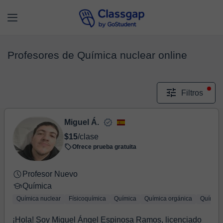
Profesores de Química nuclear online
Filtros
Miguel Á.
$15
/clase
Ofrece prueba gratuita
Profesor Nuevo
Química
Química nuclear
Físicoquímica
Química
Química orgánica
Química
¡Hola! Soy Miguel Ángel Espinosa Ramos, licenciado