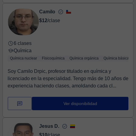
Camilo
$12
/clase
6 clases
Química
Química nuclear
Físicoquímica
Química orgánica
Química básica
Q
Soy Camilo Drpic, profesor titulado en química y
licenciado en la especialidad. Tengo más de 10 años de
experiencia haciendo clases, amoldando cada cl...
Ver disponibilidad
Jesus D.
$10
/clase