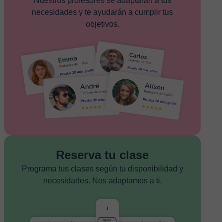
Nuestros profesores se adaptarán a tus
necesidades y te ayudarán a cumplir tus
objetivos.
Reserva tu clase
Programa tus clases según tu disponibilidad y
necesidades. Nos adaptamos a ti.