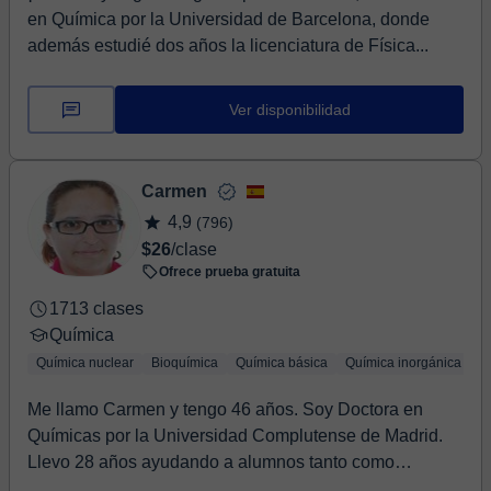
en Química por la Universidad de Barcelona, donde
además estudié dos años la licenciatura de Física...
Ver disponibilidad
Carmen
4,9
(796)
$26
/clase
Ofrece prueba gratuita
1713 clases
Química
Química nuclear
Bioquímica
Química básica
Química inorgánica
Q
Me llamo Carmen y tengo 46 años. Soy Doctora en
Químicas por la Universidad Complutense de Madrid.
Llevo 28 años ayudando a alumnos tanto como
profeso...