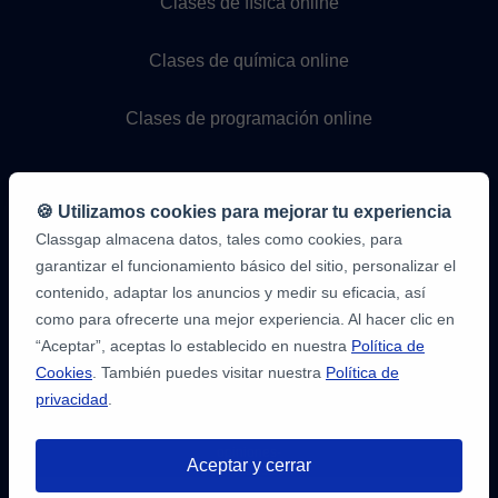
Clases de física online
Clases de química online
Clases de programación online
🍪 Utilizamos cookies para mejorar tu experiencia
Classgap almacena datos, tales como cookies, para
garantizar el funcionamiento básico del sitio, personalizar el
contenido, adaptar los anuncios y medir su eficacia, así
como para ofrecerte una mejor experiencia. Al hacer clic en
9,6/10
1.339.284
“Aceptar”, aceptas lo establecido en nuestra
Política de
opiniones
de
Cookies
. También puedes visitar nuestra
Política de
alumnos
privacidad
.
2
en
opiniones-
Aceptar y cerrar
verificadas.com
10
/
10
a