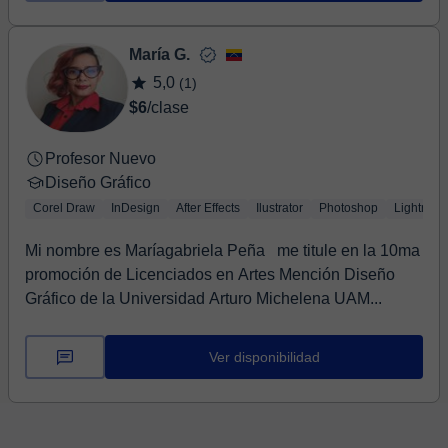
María G.
5,0
(1)
$6
/clase
Profesor Nuevo
Diseño Gráfico
Corel Draw
InDesign
After Effects
Ilustrator
Photoshop
Lightroo
Mi nombre es Maríagabriela Peña me titule en la 10ma
promoción de Licenciados en Artes Mención Diseño
Gráfico de la Universidad Arturo Michelena UAM...
Ver disponibilidad