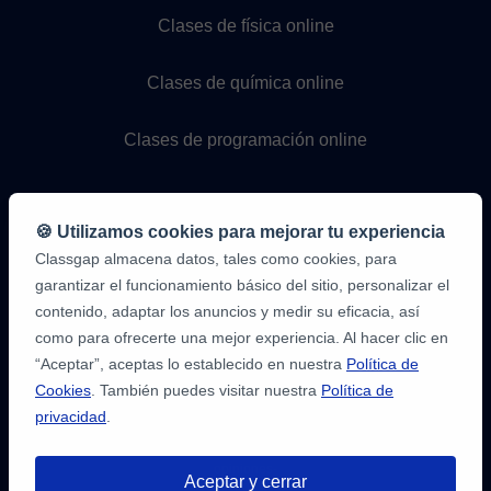
Clases de física online
Clases de química online
Clases de programación online
🍪 Utilizamos cookies para mejorar tu experiencia
Classgap almacena datos, tales como cookies, para
garantizar el funcionamiento básico del sitio, personalizar el
contenido, adaptar los anuncios y medir su eficacia, así
como para ofrecerte una mejor experiencia. Al hacer clic en
9,6/10
1.339.284
“Aceptar”, aceptas lo establecido en nuestra
Política de
opiniones
de
Cookies
. También puedes visitar nuestra
Política de
alumnos
privacidad
.
2
en
opiniones-
Aceptar y cerrar
verificadas.com