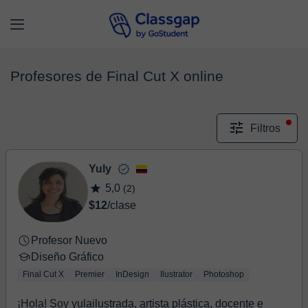
Profesores de Final Cut X online
Filtros
Yuly
5,0
(2)
$12
/clase
Profesor Nuevo
Diseño Gráfico
Final Cut X
Premier
InDesign
Ilustrator
Photoshop
¡Hola! Soy yulailustrada, artista plástica, docente e