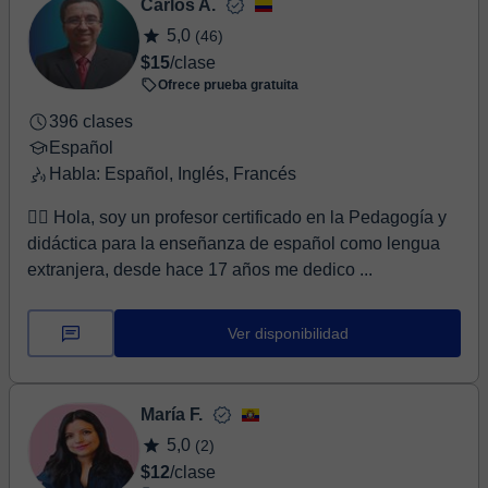
Carlos A.
5,0
(46)
$15
/clase
Ofrece prueba gratuita
396 clases
Español
Habla: Español, Inglés, Francés
🙋‍♂️ Hola, soy un profesor certificado en la Pedagogía y
didáctica para la enseñanza de español como lengua
extranjera, desde hace 17 años me dedico ...
Ver disponibilidad
María F.
5,0
(2)
$12
/clase