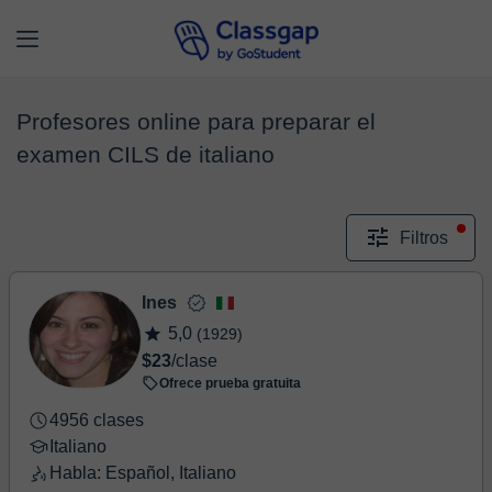
Profesores online para preparar el
examen CILS de italiano
Filtros
Ines
5,0
(1929)
$23
/clase
Ofrece prueba gratuita
4956 clases
Italiano
Habla: Español, Italiano