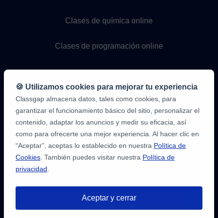
Clases de química online
Clases de programación online
🍪 Utilizamos cookies para mejorar tu experiencia
Classgap almacena datos, tales como cookies, para
garantizar el funcionamiento básico del sitio, personalizar el
contenido, adaptar los anuncios y medir su eficacia, así
como para ofrecerte una mejor experiencia. Al hacer clic en
9,6/10
1.339.284
“Aceptar”, aceptas lo establecido en nuestra
Política de
opiniones
de
Cookies
. También puedes visitar nuestra
Política de
alumnos
privacidad
.
2
en
opiniones-
Aceptar y cerrar
verificadas.com
10
/
10
a
Tienes hasta
3 pruebas gratis
de 20
classgap.com