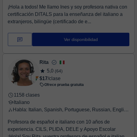
¡Hola a todos! Me llamo Ines y soy profesora nativa con
certificación DITALS para la enseñanza del italiano a
extranjeros, bilingüe (certificado de e...
Ver disponibilidad
Rita
5,0
(64)
$17
/clase
Ofrece prueba gratuita
1158 clases
Italiano
Habla: Italian, Spanish, Portuguese, Russian, English, French
Profesora de español e italiano con 10 años de
experiencia. CILS, PLIDA, DELE y Apoyo Escolar
¡Hola! Soy Rita, vuestra profesora de español e italian...