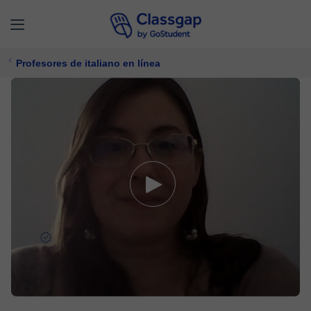
Profesores de italiano en línea
Ines
5,0 (1929)
4956 clases
Italiano
Ofrece prueba gratuita
$ 23/
clase