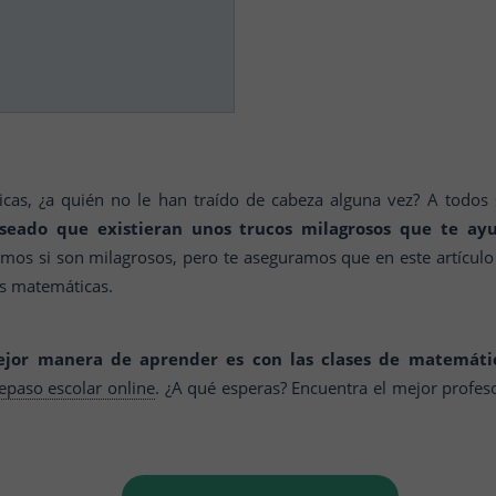
icas, ¿a quién no le han traído de cabeza alguna vez? A todos
eado que existieran unos trucos milagrosos que te ayu
emos si son milagrosos, pero te aseguramos que en este artícul
as matemáticas.
jor manera de aprender es con las clases de matemátic
epaso escolar online
. ¿A qué esperas? Encuentra el mejor profes