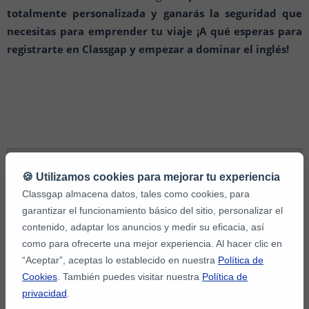
totalmente personalizada y ganarás la seguridad que
necesitas para emprender tu viaje
¡A qué esperas para
registrarte en Classgap y empezar a dominar el inglés!
Otros artículos relacionados que te interesarán:
🍪 Utilizamos cookies para mejorar tu experiencia
Classgap almacena datos, tales como cookies, para
garantizar el funcionamiento básico del sitio, personalizar el
Todo lo que debes saber para preparar tu entrevista
contenido, adaptar los anuncios y medir su eficacia, así
en inglés
como para ofrecerte una mejor experiencia. Al hacer clic en
Clases de inglés online para trabajar en el extranjero
“Aceptar”, aceptas lo establecido en nuestra
Política de
Cookies
. También puedes visitar nuestra
Política de
Los títulos de inglés que más valoran las empresas
privacidad
.
Cómo aprender inglés online y crecer