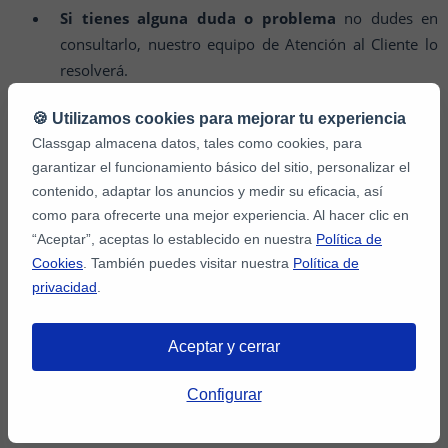
Si tienes alguna duda o problema
no dudes en
consultarlo, nuestro equipo de Atención al Cliente lo
resolverá.
🍪 Utilizamos cookies para mejorar tu experiencia
Classgap almacena datos, tales como cookies, para
garantizar el funcionamiento básico del sitio, personalizar el
contenido, adaptar los anuncios y medir su eficacia, así
Con las clases online de inglés puedes aprender de forma
como para ofrecerte una mejor experiencia. Al hacer clic en
totalmente personalizada.
Estás a un paso de dominar el
“Aceptar”, aceptas lo establecido en nuestra
Política de
inglés
para conseguir el trabajo de tus sueños. No esperes
Cookies
. También puedes visitar nuestra
Política de
más y regístrate hoy mismo.
privacidad
.
Aceptar y cerrar
Configurar