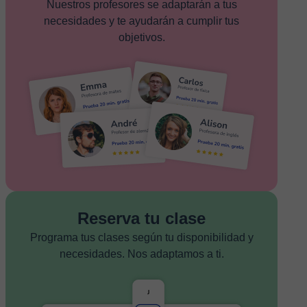
Nuestros profesores se adaptarán a tus
necesidades y te ayudarán a cumplir tus
objetivos.
Reserva tu clase
Programa tus clases según tu disponibilidad y
necesidades. Nos adaptamos a ti.