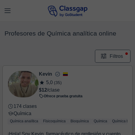
Profesores de Química analítica online
Filtros
Kevin
5,0
(35)
$12
/clase
Ofrece prueba gratuita
174 clases
Química
Química analítica
Físicoquímica
Bioquímica
Química
Química bási
¡Hola! Soy Kevin, farmacéutico de profesión y cuento