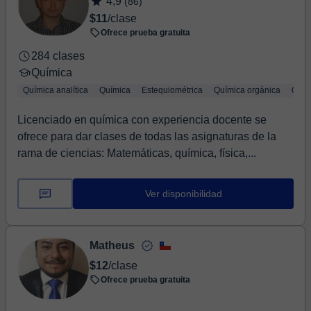
4,9
(86)
$11
/clase
Ofrece prueba gratuita
284 clases
Química
Química analítica
Química
Estequiométrica
Química orgánica
Quím
Licenciado en química con experiencia docente se
ofrece para dar clases de todas las asignaturas de la
rama de ciencias: Matemáticas, química, física,...
Ver disponibilidad
Matheus
$12
/clase
Ofrece prueba gratuita