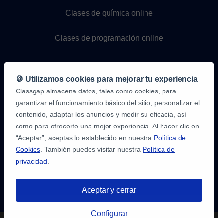
Clases de química online
Clases de programación online
🍪 Utilizamos cookies para mejorar tu experiencia
Classgap almacena datos, tales como cookies, para
garantizar el funcionamiento básico del sitio, personalizar el
contenido, adaptar los anuncios y medir su eficacia, así
como para ofrecerte una mejor experiencia. Al hacer clic en
9,6/10
1.339.284
“Aceptar”, aceptas lo establecido en nuestra
Política de
opiniones
de
Cookies
. También puedes visitar nuestra
Política de
alumnos
privacidad
.
2
en
opiniones-
Aceptar y cerrar
verificadas.com
10
/
10
a
Tienes hasta
3 pruebas gratis
de 20
classgap.com
Configurar
min. para encontrar profesor.