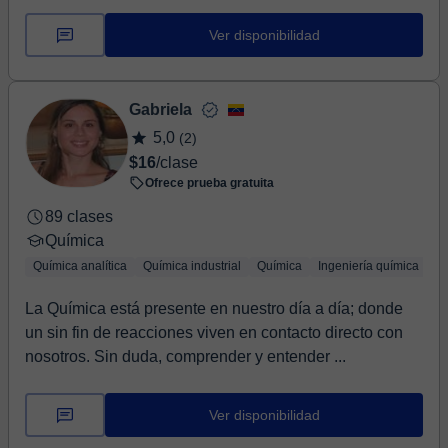
Ver disponibilidad
Gabriela
5,0
(2)
$16
/clase
Ofrece prueba gratuita
89 clases
Química
Química analítica
Química industrial
Química
Ingeniería química
Es
La Química está presente en nuestro día a día; donde
un sin fin de reacciones viven en contacto directo con
nosotros. Sin duda, comprender y entender ...
Ver disponibilidad