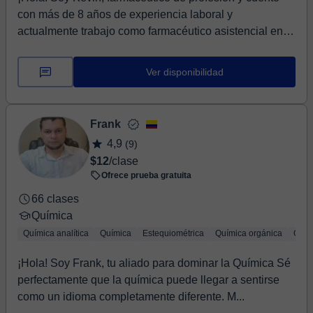
con más de 8 años de experiencia laboral y
actualmente trabajo como farmacéutico asistencial en
u...
Ver disponibilidad
Frank
4,9
(9)
$12
/clase
Ofrece prueba gratuita
66 clases
Química
Química analítica
Química
Estequiométrica
Química orgánica
Quím
¡Hola! Soy Frank, tu aliado para dominar la Química Sé
perfectamente que la química puede llegar a sentirse
como un idioma completamente diferente. M...