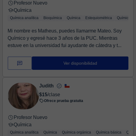
Profesor Nuevo
Química
Química analítica
Bioquímica
Química
Estequiométrica
Química or
Mi nombre es Matheus, puedes llamarme Mateo. Soy
Químico y egresé hace 3 años de la PUC. Mientras
estuve en la universidad fui ayudante de cátedra y t...
Ver disponibilidad
Judith
$15
/clase
Ofrece prueba gratuita
Profesor Nuevo
Química
Química analítica
Química
Química orgánica
Química básica
Quími