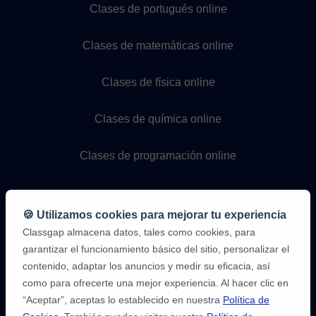
Clases de portugués online
Clases de matemáticas online
Clases de física online
Clases de química online
Clases de programación online
🍪 Utilizamos cookies para mejorar tu experiencia
Classgap almacena datos, tales como cookies, para
garantizar el funcionamiento básico del sitio, personalizar el
contenido, adaptar los anuncios y medir su eficacia, así
como para ofrecerte una mejor experiencia. Al hacer clic en
9,6/10
1.339.284
“Aceptar”, aceptas lo establecido en nuestra
Política de
opiniones
de