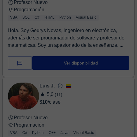
Profesor Nuevo
Programación
VBA
SQL
C#
HTML
Python
Visual Basic
Hola. Soy Geurys Novas, ingeniero en electrónica,
además de ser programador de software y profesor de
matematicas. Soy un apasionado de la enseñanza. ...
Ver disponibilidad
Luis J.
5,0
(11)
$10
/clase
Profesor Nuevo
Programación
VBA
C#
Python
C++
Java
Visual Basic