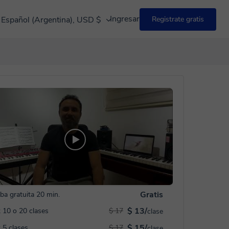
Ingresar
Español (Argentina), USD $
Registrate gratis
Gratis
ba gratuita 20 min.
$ 13/
 10 o 20 clases
$ 17
clase
$ 15/
 5 clases
$ 17
clase