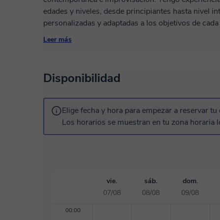
edades y niveles, desde principiantes hasta nivel intermedio. Mis cla
personalizadas y adaptadas a los objetivos de cada
musical, ritmo, acordes, armonía, improvisación y expresión musical
Leer más
debe ser un proceso claro, práctico y agradable. Mi
sino que también entiendas la música y te sientas seguro al tocar.
acompañarte en tu proceso musical 🎹
Disponibilidad
Elige fecha y hora para empezar a reservar tu 
Los horarios se muestran en tu zona horaria l
vie.
sáb.
dom.
07/08
08/08
09/08
00:00