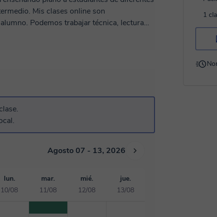
ses online son
1 cl
 alumno. Podemos trabajar técnica, lectura
. Creo que aprender piano
 objetivo no es solo que toques canciones,
 Estaré encantado de
No
clase.
ocal.
Agosto 07 - 13, 2026
lun.
mar.
mié.
jue.
10/08
11/08
12/08
13/08