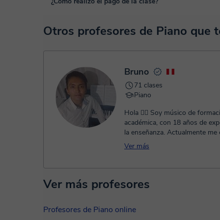
¿Cómo realizo el pago de la clase?
funcionalidades específicas para ello, como el vídeo-chat, la
En el siguiente enlace puedes ver una demo del aula y con
En el momento en que selecciones una clase o un pack de 
Otros profesores de Piano que
TPV virtual. Tienes dos opciones para efectuar el pago:
- Tarjeta de crédito.
- Paypal.
Una vez realices el pago de la clase, recibirás un e-mail de
Bruno
71 clases
Piano
Hola 🖐🏽 Soy músico de formación
académica, con 18 años de expe
la enseñanza. Actualmente me
cursando la especialidad de com
Ver más
Ver más profesores
Profesores de Piano online