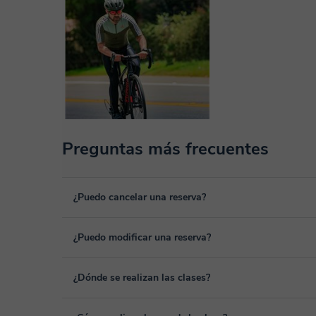
Preguntas más frecuentes
¿Puedo cancelar una reserva?
Sí, puedes cancelar una reserva hasta un máximo de 8 hora
¿Puedo modificar una reserva?
cancelación. Estudiaremos cada caso de forma personal pa
Sí, siempre puede surgir algún imprevisto, por lo que podr
¿Dónde se realizan las clases?
desde tu área personal, dentro de "Clases programadas", 
Las clases se realizan en el aula virtual de Classgap, des