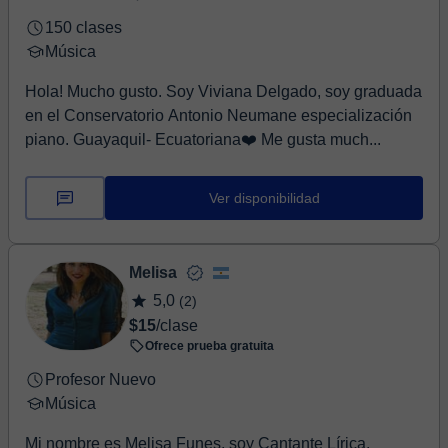
150 clases
Música
Hola! Mucho gusto. Soy Viviana Delgado, soy graduada
en el Conservatorio Antonio Neumane especialización
piano. Guayaquil- Ecuatoriana❤️ Me gusta much...
Ver disponibilidad
Melisa
5,0
(2)
$15
/clase
Ofrece prueba gratuita
Profesor Nuevo
Música
Mi nombre es Melisa Funes, soy Cantante Lírica,