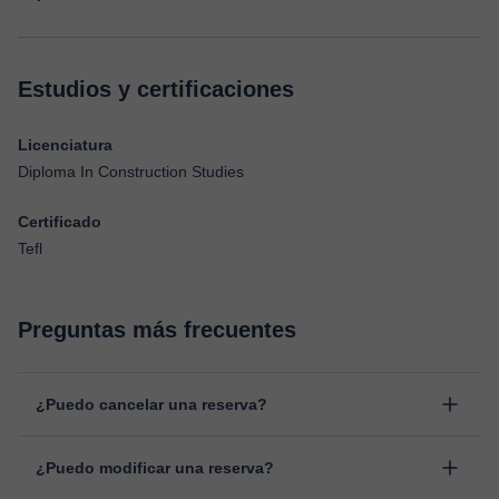
Estudios y certificaciones
Licenciatura
Diploma In Construction Studies
Certificado
Tefl
Preguntas más frecuentes
¿Puedo cancelar una reserva?
Sí, puedes cancelar una reserva hasta un máximo de 8 horas
¿Puedo modificar una reserva?
antes de la clase, indicando el motivo de cancelación.
Estudiaremos cada caso de forma personal para proceder a la