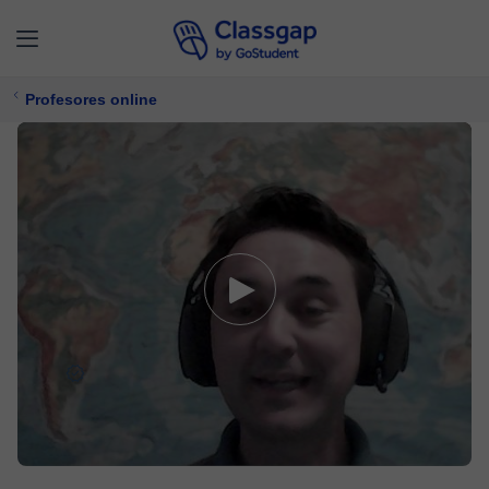
Profesores online
Niall
5,0 (55)
931 clases
Inglés,
TOEFL
Ofrece prueba gratuita
$ 18/
clase