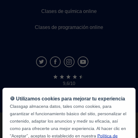
Clases de química online
Clases de programación online
9,6/10
1.339.284
opiniones
de
🍪 Utilizamos cookies para mejorar tu experiencia
alumnos
Classgap almacena datos, tales como cookies, para
garantizar el funcionamiento básico del sitio, personalizar el
contenido, adaptar los anuncios y medir su eficacia, así
como para ofrecerte una mejor experiencia. Al hacer clic en
“Aceptar”, aceptas lo establecido en nuestra
Política de