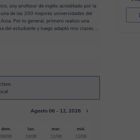
nico, soy profesor de inglés acreditado por la
una de las 200 mejores universidades del
sia. Por lo general, primero realizo una
ma del estudiante y luego adapto mis clases a
 encantaría trabajar contigo, así que reserva
o aprendiendo inglés juntos.
clase.
ocal.
Agosto 06 - 12, 2026
dom.
lun.
mar.
mié.
09/08
10/08
11/08
12/08