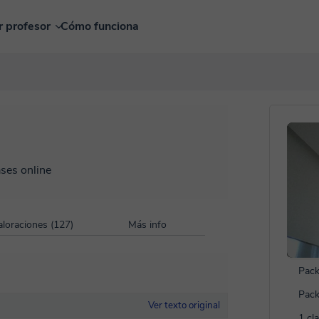
r profesor
Cómo funciona
ases online
aloraciones (127)
Más info
Pack
Pack
Ver texto original
1 cl