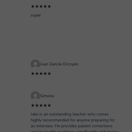
★★★★★
super
Juan García-Orcoyen
★★★★★
Simone
★★★★★
Jake is an outstanding teacher who comes
highly recommended for anyone preparing for
an interview. He provides patient corrections
and invaluable guidance, significantly enhancing