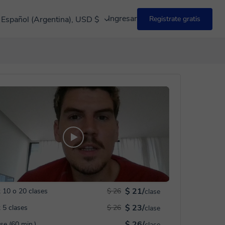
Ingresar
Español (Argentina), USD $
Registrate gratis
$ 21/
 10 o 20 clases
$ 26
clase
$ 23/
 5 clases
$ 26
clase
$ 26/
ase (60 min.)
clase