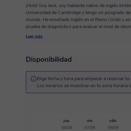
¡Hola! Soy Jack, soy hablante nativo de inglés britá
Universidad de Cambridge y tengo un posgrado de 
mundo. He enseñado inglés en el Reino Unido y en A
prueba de diagnóstico para evaluar el nivel de idio
las necesidades individuales de cada estudiante. Me
Leer más
una lección de prueba conmigo y disfrutemos much
Disponibilidad
Elige fecha y hora para empezar a reservar tu 
Los horarios se muestran en tu zona horaria l
jue.
vie.
sáb.
06/08
07/08
08/08