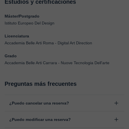
Estudios y certificaciones
Máster/Postgrado
Istituto Europeo Del Design
Licenciatura
Accademia Belle Arti Roma - Digital Art Direction
Grado
Accademia Belle Arti Carrara - Nuove Tecnologia Dell'arte
Preguntas más frecuentes
¿Puedo cancelar una reserva?
Sí, puedes cancelar una reserva hasta un máximo de 8 horas
¿Puedo modificar una reserva?
antes de la clase, indicando el motivo de cancelación.
Estudiaremos cada caso de forma personal para proceder a la