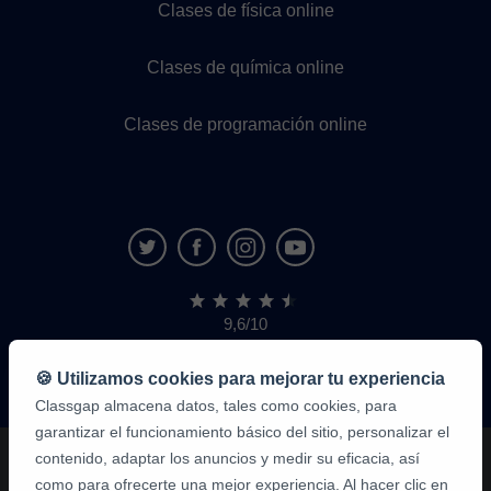
Clases de física online
Clases de química online
Clases de programación online
9,6/10
1.339.284
opiniones
de
🍪 Utilizamos cookies para mejorar tu experiencia
alumnos
Classgap almacena datos, tales como cookies, para
garantizar el funcionamiento básico del sitio, personalizar el
contenido, adaptar los anuncios y medir su eficacia, así
como para ofrecerte una mejor experiencia. Al hacer clic en