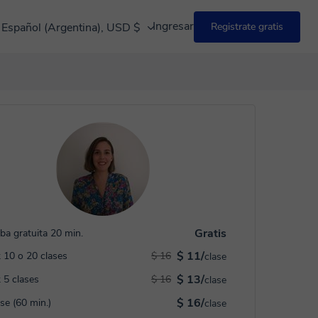
Ingresar
Español (Argentina), USD $
Registrate gratis
Gratis
ba gratuita 20 min.
$ 11/
 10 o 20 clases
$ 16
clase
$ 13/
 5 clases
$ 16
clase
$ 16/
ase (60 min.)
clase