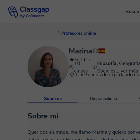
Busca
Profesores online
Marina
5,0 (1)
10
Filosofía,
Geografía
clases
Sociales...
ver más
+ de 5 años de exp. dando cl
Sobre mi
Disponibilidad
Sobre mi
Queridos alumnos, me llamo Marina y quiero conver
debéis elegirme? Porque además de tener años de e