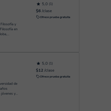
5,0
(1)
$6
/clase
Ofrece prueba gratuita
Filosofía y
 Filosofía en
doba,
5,0
(1)
$12
/clase
Ofrece prueba gratuita
iversidad de
 años
a jóvenes y