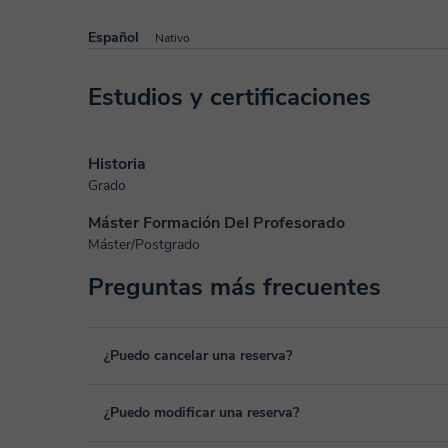
Español
Nativo
Estudios y certificaciones
Historia
Grado
Máster Formación Del Profesorado
Máster/Postgrado
Preguntas más frecuentes
¿Puedo cancelar una reserva?
Sí, puedes cancelar una reserva hasta un máximo de 8 hora
¿Puedo modificar una reserva?
cancelación. Estudiaremos cada caso de forma personal pa