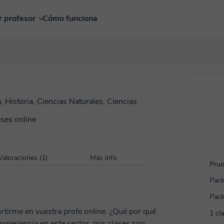
r profesor
Cómo funciona
, Historia, Ciencias Naturales, Ciencias
ases online
Valoraciones (1)
Más info
Prue
Pack
Pack
tirme en vuestra profe online. ¿Qué por qué
1 cl
xperiencia en este sector, mis clases son