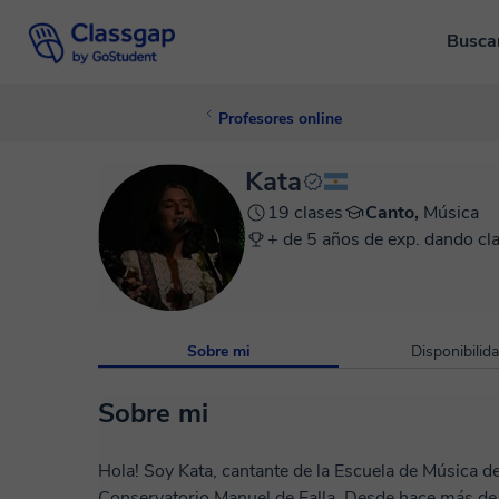
Busca
Profesores online
Kata
19 clases
Canto,
Música
+ de 5 años de exp. dando cl
Sobre mi
Disponibilid
Sobre mi
Hola! Soy Kata, cantante de la Escuela de Música d
Conservatorio Manuel de Falla. Desde hace más de 8 años trabajo enseñando canto a alumnos