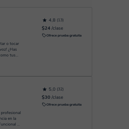
 confirmación de la reserva.
4,8
(13)
$24
/clase
Ofrece prueba gratuita
tar o tocar
 voz! ¿Has
 como tus
5,0
(32)
$30
/clase
Ofrece prueba gratuita
 profesional
cia en la
Funcional de