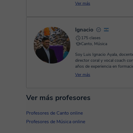
la Voz en América y Europ...
Ver más
Ignacio
175 clases
Canto, Música
Soy Luis Ignacio Ayala, docent
director coral y vocal coach c
años de experiencia en formaci
educación musical. Acom...
Ver más
Ver más profesores
Profesores de Canto online
Profesores de Música online