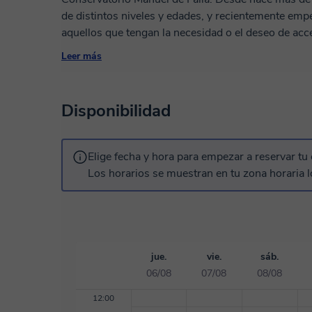
de distintos niveles y edades, y recientemente empe
aquellos que tengan la necesidad o el deseo de acceder a l
música estudiando piano en la infancia, y en la adol
Leer más
continué mis estudios de forma terciaria. Lo que más disfruto de dedicarme a dictar clases
particulares es poder compartir con quienes tienen
que sigo sumando a lo largo de mis años de estudi
Disponibilidad
Elige fecha y hora para empezar a reservar tu 
Los horarios se muestran en tu zona horaria l
jue.
vie.
sáb.
06/08
07/08
08/08
12:00