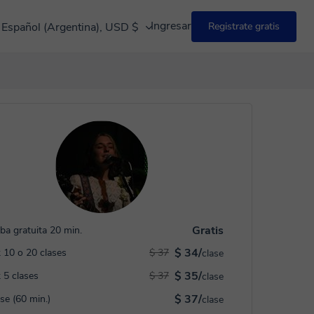
Ingresar
Español (Argentina), USD $
Registrate gratis
Gratis
ba gratuita 20 min.
$ 34/
 10 o 20 clases
$ 37
clase
$ 35/
 5 clases
$ 37
clase
$ 37/
ase (60 min.)
clase