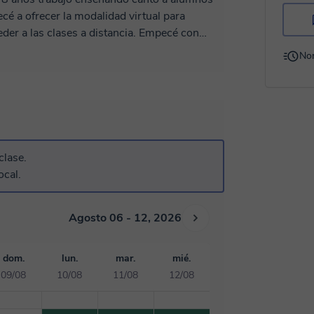
cé a ofrecer la modalidad virtual para
as clases a distancia. Empecé con
escencia me incliné por el canto, con el cual
No
 intereses similares todos los conocimientos
o.
clase.
ocal.
Agosto 06 - 12, 2026
dom.
lun.
mar.
mié.
09/08
10/08
11/08
12/08