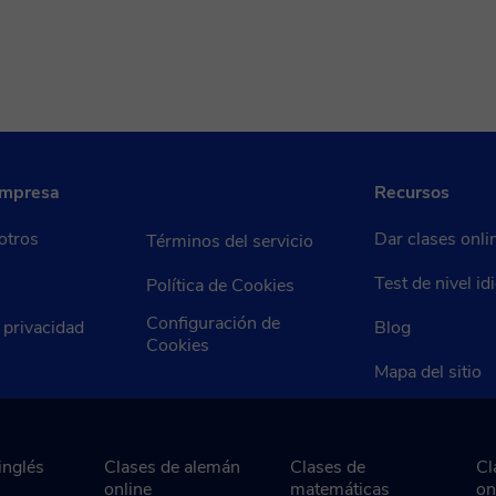
empresa
Recursos
otros
Dar clases onli
Términos del servicio
Test de nivel i
Política de Cookies
Configuración de
e privacidad
Blog
Cookies
Mapa del sitio
inglés
Clases de alemán
Clases de
Cl
online
matemáticas
on