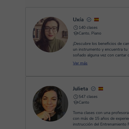
- Tarjeta de crédito.
- Paypal.
Una vez realices el pago de la clase, recibirás un e-mail de
Uxía
140 clases
Canto, Piano
¡Descubre los beneficios de can
un instrumento y encuentra tu
soñado alguna vez con cantar
artistas favoritos? ¡Ahora es...
Ver más
Julieta
547 clases
Canto
Toma clases con una profesora
con más de 15 años de experien
instrucción del Entrenamiento 