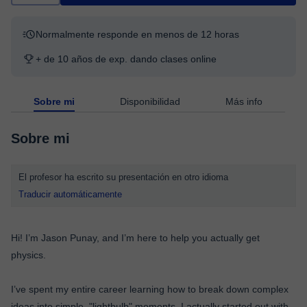
Normalmente responde en menos de 12 horas
+ de 10 años de exp. dando clases online
Sobre mi
Disponibilidad
Más info
Sobre mi
El profesor ha escrito su presentación en otro idioma
Traducir automáticamente
Hi! I’m Jason Punay, and I’m here to help you actually get
physics.
I’ve spent my entire career learning how to break down complex
ideas into simple, "lightbulb" moments. I actually started out with