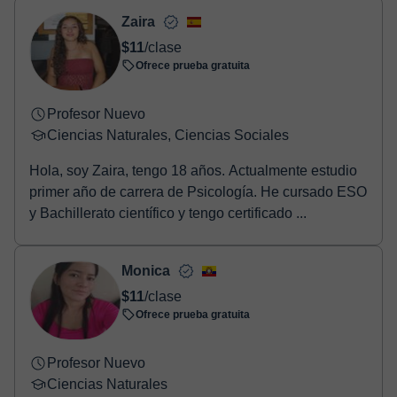
- Paypal.
Zaira
Una vez realices el pago de la clase, recibirás un e-mail de
$11
/clase
confirmación de la reserva.
Ofrece prueba gratuita
Profesor Nuevo
Ciencias Naturales, Ciencias Sociales
Hola, soy Zaira, tengo 18 años. Actualmente estudio
primer año de carrera de Psicología. He cursado ESO
y Bachillerato científico y tengo certificado ...
Monica
$11
/clase
Ofrece prueba gratuita
Profesor Nuevo
Ciencias Naturales