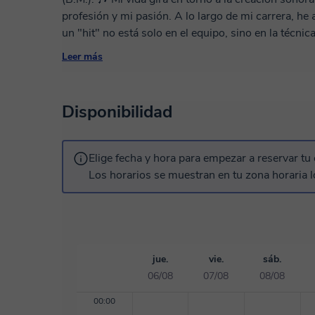
profesión y mi pasión. A lo largo de mi carrera, he aprendido que la diferencia entre un "demo" y
un "hit" no está solo en el equipo, sino en la técnica
diseñadas para quienes quieren dejar de pelear con
Leer más
🚀 ¿Qué aprenderás conmigo? Producción desde cero: Convierte tus ideas en canciones
terminadas. Mezcla avanzada: Logra claridad, pegada y profundidad en tus tracks. Composición
y Diseño Sonoro: Especialmente si buscas texturas única
Disponibilidad
Eficiente: Aprende a dominar tu DAW (Ableton, Logic, 
clases son 100% personalizadas y adaptadas a tus
busques perfeccionar tu técnica de mezcla. Trabaj
Elige fecha y hora para empezar a reservar tu 
sobre tus propios proyectos para que veas resultados re
Los horarios se muestran en tu zona horaria l
encantado de ayudarte a llevar tu sonido al siguie
jue.
vie.
sáb.
06/08
07/08
08/08
00:00