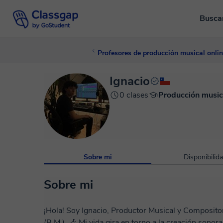
Busca
Profesores de producción musical onli
Ignacio
0 clases
Producción music
Sobre mi
Disponibilid
Sobre mi
¡Hola! Soy Ignacio, Productor Musical y Composito
(B.M.). 🎶 Mi vida gira en torno a la creación sono