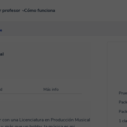
r profesor
Cómo funciona
ne
al
ad
Más info
Prue
Pack
Pack
r con una Licenciatura en Producción Musical
1 cl
ra y, más que un hobby, la música es mi