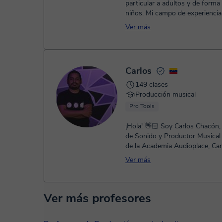
particular a adultos y de forma
niños. Mi campo de experiencia 
musica, la producción y la edicio
Ver más
Carlos
149 clases
Producción musical
Pro Tools
¡Hola! 👋🏻 Soy Carlos Chacón,
de Sonido y Productor Musical
de la Academia Audioplace, Car
2016. Desde el 2012 me dedico.
Ver más
Ver más profesores