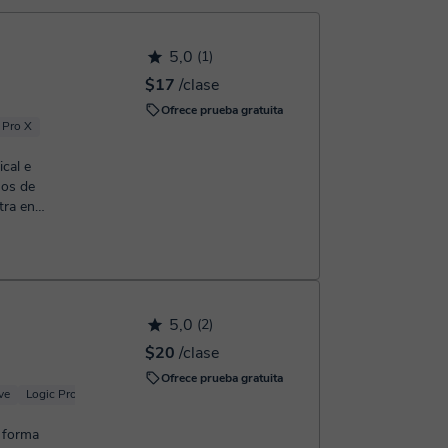
 confirmación de la reserva.
5,0
(1)
$17
/clase
Ofrece prueba gratuita
 Pro X
cal e
ños de
tra en
on ident...
5,0
(2)
$20
/clase
Ofrece prueba gratuita
ve
Logic Pro X
 forma