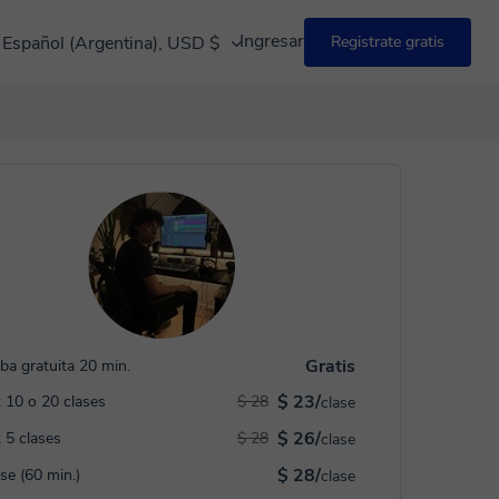
Ingresar
Español (Argentina), USD $
Registrate gratis
Gratis
ba gratuita 20 min.
$ 23/
 10 o 20 clases
$ 28
clase
$ 26/
 5 clases
$ 28
clase
$ 28/
ase (60 min.)
clase