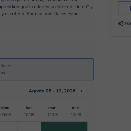
 y el criterio. Por eso, mis clases están
 el software y empezar a sonar profesional.
No
s y atmósferas creativas. Workflow
Pro Tools, etc.) sin frustraciones. Mis
 objetivos, ya sea que estés empezando o
o con una metodología práctica: avanzamos
clase.
ales desde la primera sesión. 🎚️✨ ¡Estaré
ocal.
nte nivel! ¿Hablamos de tu música? 🎧
Agosto 06 - 12, 2026
dom.
lun.
mar.
mié.
09/08
10/08
11/08
12/08