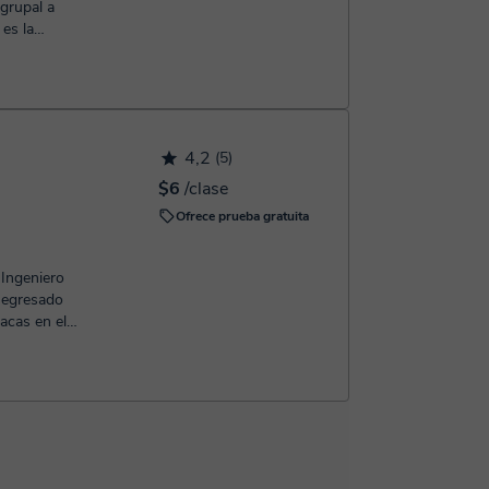
 grupal a
es la
n. T...
4,2
(5)
$6
/clase
Ofrece prueba gratuita
 Ingeniero
 egresado
acas en el
..