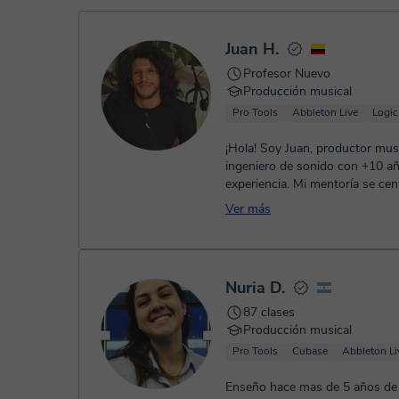
Una vez realices el pago de la clase, recibirás un e-mail de
Juan H.
Profesor Nuevo
Producción musical
Pro Tools
Abbleton Live
Logic
¡Hola! Soy Juan, productor musi
ingeniero de sonido con +10 a
experiencia. Mi mentoría se cen
ayudarte a terminar canciones c
Ver más
Nuria D.
87 clases
Producción musical
Pro Tools
Cubase
Abbleton Li
Enseño hace mas de 5 años de