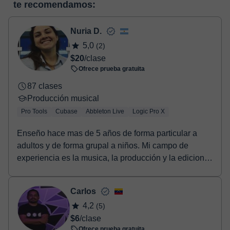
te recomendamos:
Tienes dos opciones para efectuar el pago:
virtual
- Tarjeta de crédito.
- Paypal.
Nuria D.
Una vez realices el pago de la clase, recibirás un e-mail de
5,0
(2)
confirmación de la reserva.
$20
/clase
Ofrece prueba gratuita
87 clases
Producción musical
Pro Tools
Cubase
Abbleton Live
Logic Pro X
Enseño hace mas de 5 años de forma particular a
adultos y de forma grupal a niños. Mi campo de
experiencia es la musica, la producción y la edicion.
T...
Carlos
4,2
(5)
$6
/clase
Ofrece prueba gratuita