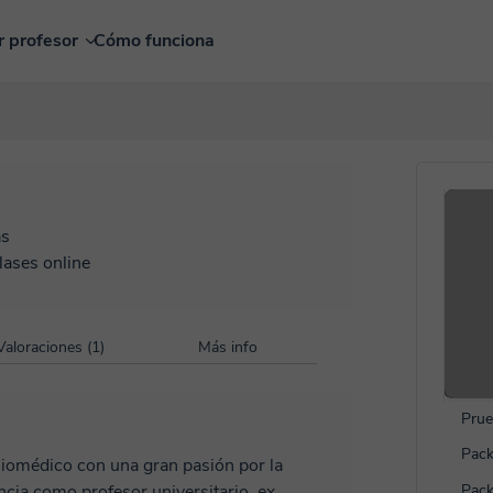
r profesor
Cómo funciona
as
lases online
Valoraciones (1)
Más info
Prue
Pack
Biomédico con una gran pasión por la
cia como profesor universitario, ex
Pack