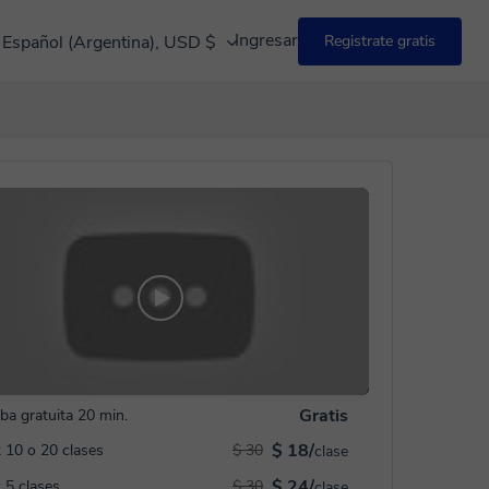
Ingresar
Español (Argentina), USD $
Registrate gratis
Gratis
ba gratuita 20 min.
$ 18/
 10 o 20 clases
$ 30
clase
$ 24/
 5 clases
$ 30
clase