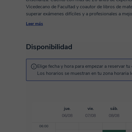
Vicedecano de Facultad y coautor de libros de mate
superar exámenes difíciles y a profesionales a me
enseñarte? • Matemáticas y Física: Desde nivel escolar hasta Análisis Matemático universitario.
Leer más
• Mecatrónica y Electrónica: Mecánica, PLC, sistemas y automatizac
Python y lógica de sistemas. Mi metodología: Resu
estándar. Analizo tus necesidades y diseño un plan
Disponibilidad
didáctico propio diseñado para simplificar los conceptos más com
La primera clase es gratuita y sin compromiso. ¡C
metas!
Elige fecha y hora para empezar a reservar tu 
Los horarios se muestran en tu zona horaria l
jue.
vie.
sáb.
06/08
07/08
08/08
06:00