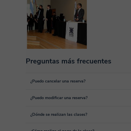
Preguntas más frecuentes
¿Puedo cancelar una reserva?
Sí, puedes cancelar una reserva hasta un máximo de 8 hora
¿Puedo modificar una reserva?
cancelación. Estudiaremos cada caso de forma personal pa
Sí, siempre puede surgir algún imprevisto, por lo que podr
¿Dónde se realizan las clases?
desde tu área personal, dentro de "Clases programadas", 
Las clases se realizan en el aula virtual de Classgap, des