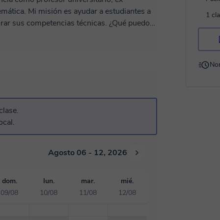
mática. Mi misión es ayudar a estudiantes a
1 cl
jorar sus competencias técnicas. ¿Qué puedo
ión. • Programación: C, C++,
ltados personalizados. No aplico soluciones
No
 de estudio a tu medida, apoyado por material
plejos. ¿Hacemos una prueba?
ontáctame y empecemos a trabajar en tus
clase.
ocal.
Agosto 06 - 12, 2026
dom.
lun.
mar.
mié.
09/08
10/08
11/08
12/08