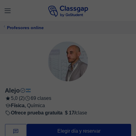
Profesores online
Alejo
5,0 (2)
69 clases
Física,
Química
Ofrece prueba gratuita
$ 17/
clase
Elegir día y reservar