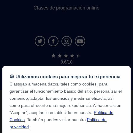
Clases de programación online
9,6/10
1.339.284
opiniones
de
🍪 Utilizamos cookies para mejorar tu experiencia
alumnos
Classgap almacena datos, tales como cookies, para
garantizar el funcionamiento básico del sitio, personalizar el
contenido, adaptar los anuncios y medir su eficacia, así
como para ofrecerte una mejor experiencia. Al hacer clic en
“Aceptar”, aceptas lo establecido en nuestra
Política de
Cookies
. También puedes visitar nuestra
Política de
privacidad
.