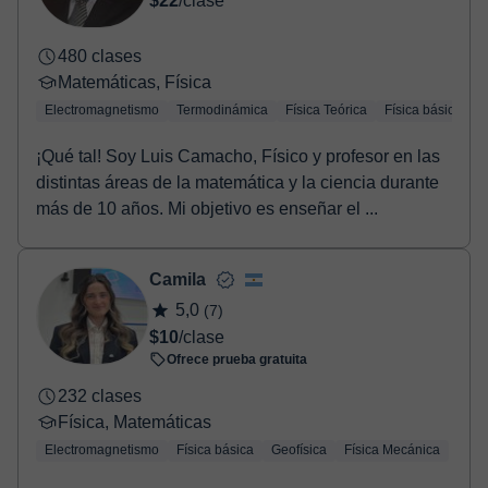
$22
/clase
480 clases
Matemáticas, Física
Electromagnetismo
Termodinámica
Física Teórica
Física básica
M
¡Qué tal! Soy Luis Camacho, Físico y profesor en las
distintas áreas de la matemática y la ciencia durante
más de 10 años. Mi objetivo es enseñar el ...
Camila
5,0
(7)
$10
/clase
Ofrece prueba gratuita
232 clases
Física, Matemáticas
Electromagnetismo
Física básica
Geofísica
Física Mecánica