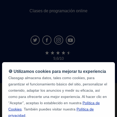
Clases de programación online
9,6/10
1.339.284
opiniones
de
🍪 Utilizamos cookies para mejorar tu experiencia
alumnos
Classgap almacena datos, tales como cookies, para
garantizar el funcionamiento básico del sitio, personalizar el
contenido, adaptar los anuncios y medir su eficacia, así
como para ofrecerte una mejor experiencia. Al hacer clic en
“Aceptar”, aceptas lo establecido en nuestra
Política de
Cookies
. También puedes visitar nuestra
Política de
privacidad
.