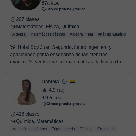
$7
/clase
Ofrece prueba gratuita
267 clases
Matemáticas, Física, Química
Álgebra
Matemáticas básicas
Álgebra lineal
Análisis numérico
Tr
👋 ¡Hola! Soy Juan Segundo, futuro Ingeniero y
apasionado por la enseñanza de las ciencias
exactas. Si sentís que las matemáticas, la física o la
quí...
Daniela
4,9
(19)
$10
/clase
Ofrece prueba gratuita
416 clases
Química, Matemáticas
Matemáticas básicas
Trigonometría
Cálculo
Geometría