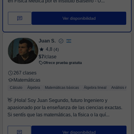
en Física Médica por el Instituto Balseiro - U...
Ver disponibilidad
Juan S.
4,8
(4)
$7
/clase
Ofrece prueba gratuita
267 clases
Matemáticas
Cálculo
Álgebra
Matemáticas básicas
Álgebra lineal
Análisis numé
👋 ¡Hola! Soy Juan Segundo, futuro Ingeniero y
apasionado por la enseñanza de las ciencias exactas.
Si sentís que las matemáticas, la física o la quí...
Ver disponibilidad