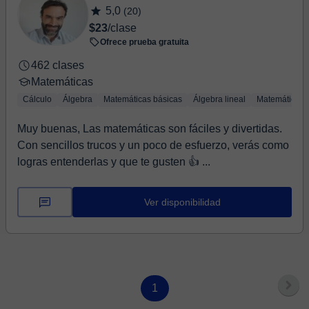
5,0
(20)
$23
/clase
Ofrece prueba gratuita
462 clases
Matemáticas
Cálculo
Álgebra
Matemáticas básicas
Álgebra lineal
Matemáticas 
Muy buenas, Las matemáticas son fáciles y divertidas.
Con sencillos trucos y un poco de esfuerzo, verás como
logras entenderlas y que te gusten 👍 ...
Ver disponibilidad
1