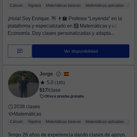
Cálculo
Álgebra
Matemáticas básicas
Matemáticas aplicadas
Trig
¡Hola! Soy Enrique. 👋 👨‍🏫 Profesor “Leyenda” en la
plataforma y especializado en 🧮 Matemáticas y 📈
Economía. Doy clases personalizadas y adapta...
Ver disponibilidad
Jorge
5,0
(185)
$17
/clase
Ofrece prueba gratuita
2038 clases
Matemáticas
Cálculo
Álgebra
Matemáticas básicas
Matemáticas aplicadas
Trig
Tengo 26 años de experiencia dando clases de apoyo.