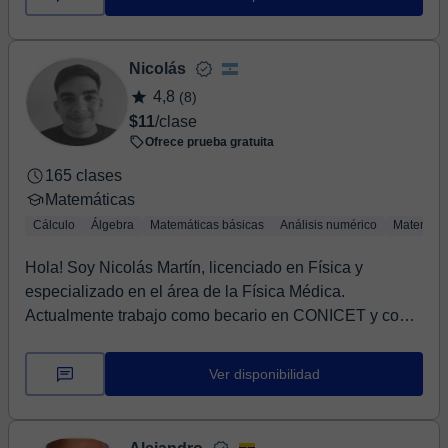
Nicolás
4,8
(8)
$11
/clase
Ofrece prueba gratuita
165 clases
Matemáticas
Cálculo
Álgebra
Matemáticas básicas
Análisis numérico
Matemátic
Hola! Soy Nicolás Martín, licenciado en Física y
especializado en el área de la Física Médica.
Actualmente trabajo como becario en CONICET y como
prof...
Ver disponibilidad