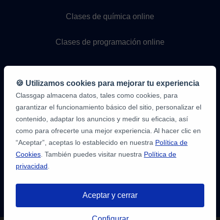
Clases de química online
Clases de programación online
🍪 Utilizamos cookies para mejorar tu experiencia
Classgap almacena datos, tales como cookies, para
garantizar el funcionamiento básico del sitio, personalizar el
contenido, adaptar los anuncios y medir su eficacia, así
como para ofrecerte una mejor experiencia. Al hacer clic en
9,6/10
1.339.284
“Aceptar”, aceptas lo establecido en nuestra
Política de
opiniones
de
Cookies
. También puedes visitar nuestra
Política de
alumnos
privacidad
.
2
en
opiniones-
Aceptar y cerrar
verificadas.com
10
/
10
a
Tienes hasta
3 pruebas gratis
de 20
classgap.com
Configurar