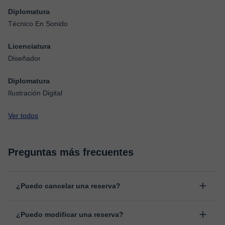
Diplomatura
Técnico En Sonido
Licenciatura
Diseñador
Diplomatura
Ilustración Digital
Ver todos
Preguntas más frecuentes
¿Puedo cancelar una reserva?
Sí, puedes cancelar una reserva hasta un máximo de 8 horas
¿Puedo modificar una reserva?
antes de la clase, indicando el motivo de cancelación.